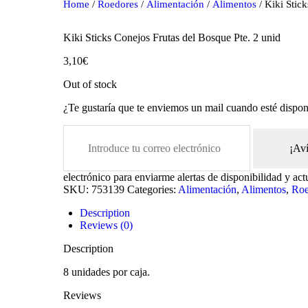
Home
/
Roedores
/
Alimentación
/
Alimentos
/ Kiki Stic
Kiki Sticks Conejos Frutas del Bosque Pte. 2 unid
3,10
€
Out of stock
¿Te gustaría que te enviemos un mail cuando esté dispon
¡Av
electrónico para enviarme alertas de disponibilidad y act
oducts
SKU:
753139
Categories:
Alimentación
,
Alimentos
,
Roe
Description
Reviews (0)
Description
8 unidades por caja.
Reviews