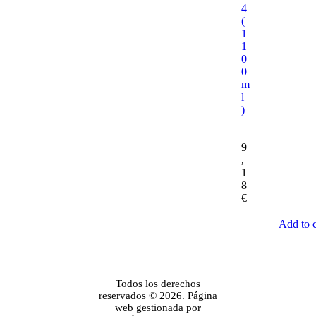
4
(
1
1
0
0
m
l
)
9
,
1
8
€
Add to c
Todos los derechos
reservados © 2026. Página
web gestionada por