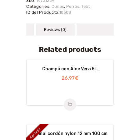
SKU:
14731259
Categories:
Cunas
,
Perros
,
Textil
ID del Producto:
10308
Reviews (0)
Related products
Champú con Aloe Vera 5 L
26,97
€
Agotado
Ramal cordón nylon 12 mm 100 cm