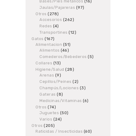
Bases/Pies metálicos
products
16
16
products
Jaulas/Pajareras
97
97
products
Otros
278
278
Accesorios
products
262
262
products
Redes
4
4
products
Transportines
12
12
products
Gatos
167
167
Alimentacion
products
51
51
Alimentos
46
46
products
products
Comederos/Bebederos
5
5
products
Collares
13
13
products
Higiene/Salud
28
28
Arenas
9
9
products
products
Cepillos/Peines
2
2
products
Champús/Lociones
3
3
products
Gateras
8
8
products
Medicinas/Vitaminas
6
6
products
Otros
74
74
Juguetes
products
50
50
products
Varios
24
24
products
Otros
205
205
Raticidas / Insecticidas
products
60
60