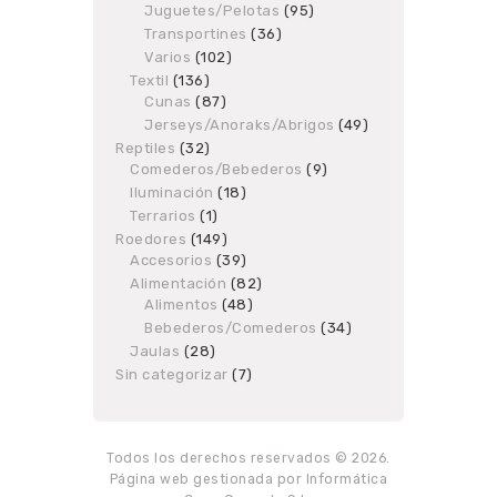
products
Juguetes/Pelotas
95
95
products
Transportines
36
36
products
Varios
102
102
products
Textil
136
136
Cunas
87
products
87
products
Jerseys/Anoraks/Abrigos
49
49
products
Reptiles
32
32
Comederos/Bebederos
products
9
9
products
Iluminación
18
18
products
Terrarios
1
1
product
Roedores
149
149
Accesorios
products
39
39
products
Alimentación
82
82
Alimentos
48
48
products
products
Bebederos/Comederos
34
34
products
Jaulas
28
28
products
Sin categorizar
7
7
products
Todos los derechos reservados © 2026.
Página web gestionada por Informática