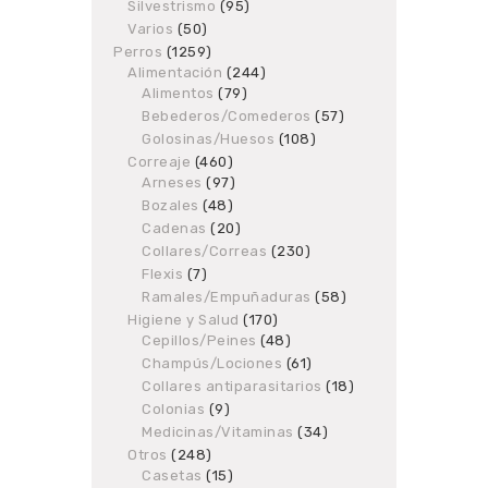
products
Silvestrismo
95
95
products
Varios
50
50
products
Perros
1259
1259
Alimentación
products
244
244
Alimentos
79
79
products
products
Bebederos/Comederos
57
57
products
Golosinas/Huesos
108
108
products
Correaje
460
460
Arneses
97
products
97
products
Bozales
48
48
products
Cadenas
20
20
products
Collares/Correas
230
230
products
Flexis
7
7
products
Ramales/Empuñaduras
58
58
products
Higiene y Salud
170
170
Cepillos/Peines
48
products
48
products
Champús/Lociones
61
61
products
Collares antiparasitarios
18
18
products
Colonias
9
9
products
Medicinas/Vitaminas
34
34
products
Otros
248
248
Casetas
products
15
15