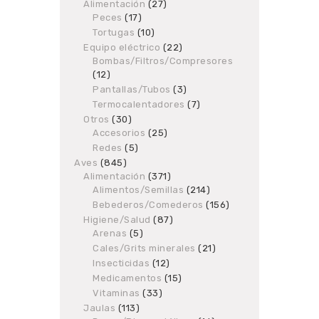
products
Alimentación
27
27
Peces
17
17
products
products
Tortugas
10
10
products
Equipo eléctrico
22
22
Bombas/Filtros/Compresores
products
12
12
products
Pantallas/Tubos
3
3
products
Termocalentadores
7
7
products
Otros
30
30
Accesorios
products
25
25
products
Redes
5
5
products
Aves
845
845
Alimentación
products
371
371
Alimentos/Semillas
products
214
214
products
Bebederos/Comederos
156
156
products
Higiene/Salud
87
87
Arenas
5
5
products
products
Cales/Grits minerales
21
21
products
Insecticidas
12
12
products
Medicamentos
15
15
products
Vitaminas
33
33
products
Jaulas
113
113