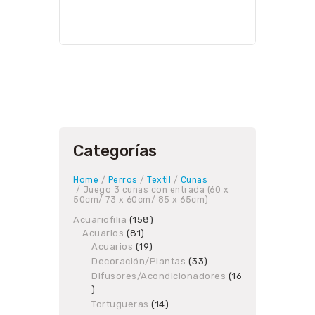
Categorías
Home
/
Perros
/
Textil
/
Cunas
/ Juego 3 cunas con entrada (60 x
50cm/ 73 x 60cm/ 85 x 65cm)
Acuariofilia
158
158
Acuarios
81
81
products
Acuarios
19
products
19
products
Decoración/Plantas
33
33
products
Difusores/Acondicionadores
16
16
products
Tortugueras
14
14