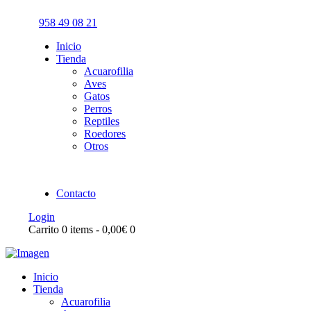
958 49 08 21
Inicio
Tienda
Acuarofilia
Aves
Gatos
Perros
Reptiles
Roedores
Otros
Contacto
Login
Carrito
0 items
-
0,00€
0
Inicio
Tienda
Acuarofilia