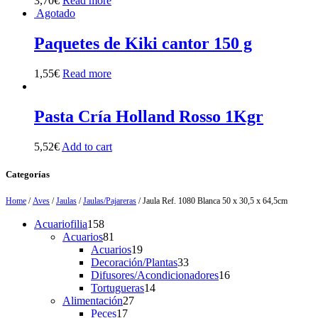
3,70
€
Read more
Agotado
Paquetes de Kiki cantor 150 g
1,55
€
Read more
Pasta Cría Holland Rosso 1Kgr
5,52
€
Add to cart
Categorías
Home
/
Aves
/
Jaulas
/
Jaulas/Pajareras
/ Jaula Ref. 1080 Blanca 50 x 30,5 x 64,5cm
158
Acuariofilia
158
products
81
Acuarios
81
products
19
Acuarios
19
products
33
Decoración/Plantas
33
products
16
Difusores/Acondicionadores
16
14
products
Tortugueras
14
27
products
Alimentación
27
17
products
Peces
17