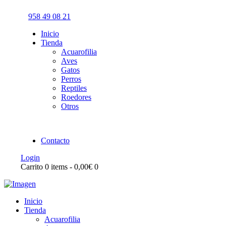
958 49 08 21
Inicio
Tienda
Acuarofilia
Aves
Gatos
Perros
Reptiles
Roedores
Otros
Contacto
Login
Carrito
0 items
-
0,00€
0
Inicio
Tienda
Acuarofilia