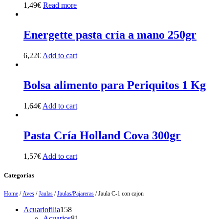
1,49
€
Read more
Energette pasta cría a mano 250gr
6,22
€
Add to cart
Bolsa alimento para Periquitos 1 Kg
1,64
€
Add to cart
Pasta Cría Holland Cova 300gr
1,57
€
Add to cart
Categorías
Home
/
Aves
/
Jaulas
/
Jaulas/Pajareras
/ Jaula C-1 con cajon
158
Acuariofilia
158
products
81
Acuarios
81