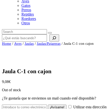
Aves
Gatos
Perros
Reptiles
Roedores
Otros
Buscar
Home
/
Aves
/
Jaulas
/
Jaulas/Pajareras
/ Jaula C-1 con cajon
Jaula C-1 con cajon
9,08
€
Out of stock
¿Te gustaría que te enviemos un mail cuando esté disponible?
Utilizar esta dirección
¡Avísame!