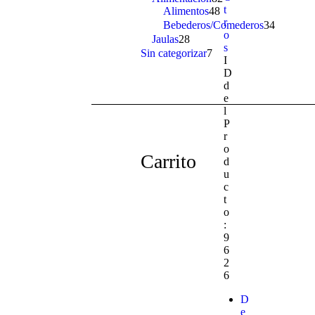
t
Alimentos
48
48
products
r
products
Bebederos/Comederos
34
34
o
products
Jaulas
28
28
s
products
Sin categorizar
7
7
I
products
D
d
e
l
P
r
o
Carrito
d
u
c
t
o
:
9
6
2
6
D
e