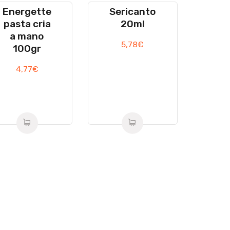
Energette
Sericanto
pasta cria
20ml
a mano
5,78
€
100gr
4,77
€