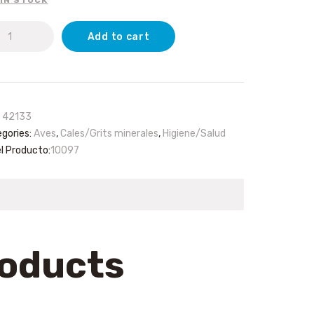
Add to cart
na
nca
ros
tity
:
42133
gories:
Aves
,
Cales/Grits minerales
,
Higiene/Salud
el Producto:
10097
roducts