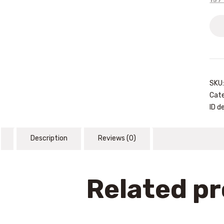
Grit
are
bla
paja
2kg
quan
SKU
Cate
ID d
Description
Reviews (0)
Related p