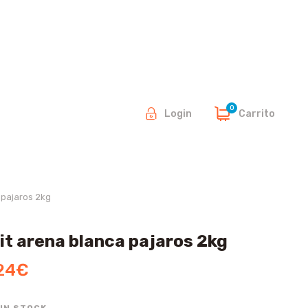
0
Carrito
Login
 pajaros 2kg
it arena blanca pajaros 2kg
24
€
 IN STOCK