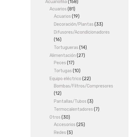
Acuariofilia
158
158
Acuarios
81
81
products
Acuarios
19
products
19
products
Decoración/Plantas
33
33
products
Difusores/Acondicionadores
16
16
products
Tortugueras
14
14
products
Alimentación
27
27
Peces
17
17
products
products
Tortugas
10
10
products
Equipo eléctrico
22
22
Bombas/Filtros/Compresores
products
12
12
products
Pantallas/Tubos
3
3
products
Termocalentadores
7
7
products
Otros
30
30
Accesorios
products
25
25
products
Redes
5
5