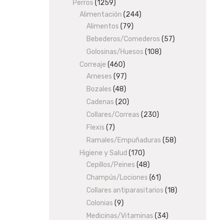
products
Perros
1259
1259
Alimentación
products
244
244
Alimentos
79
79
products
products
Bebederos/Comederos
57
57
products
Golosinas/Huesos
108
108
products
Correaje
460
460
Arneses
97
products
97
products
Bozales
48
48
products
Cadenas
20
20
products
Collares/Correas
230
230
products
Flexis
7
7
products
Ramales/Empuñaduras
58
58
products
Higiene y Salud
170
170
Cepillos/Peines
48
products
48
products
Champús/Lociones
61
61
products
Collares antiparasitarios
18
18
products
Colonias
9
9
products
Medicinas/Vitaminas
34
34