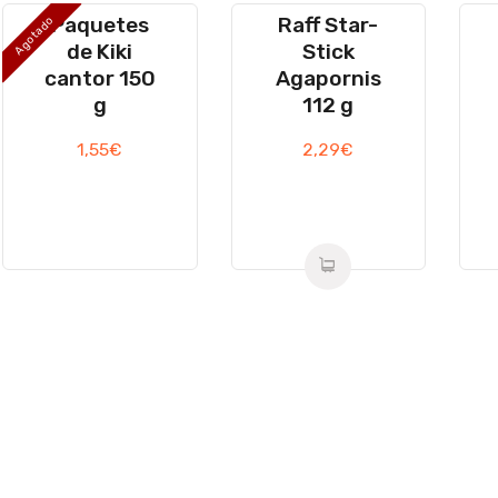
Paquetes
Raff Star-
Agotado
de Kiki
Stick
cantor 150
Agapornis
g
112 g
1,55
€
2,29
€