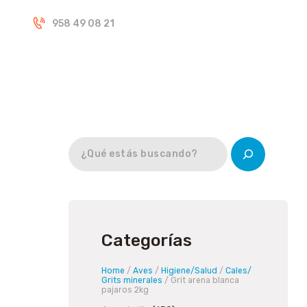
Inicio
958 49 08 21
Tienda
Categorías
Home
/
Aves
/
Higiene/Salud
/
Cales/
Grits minerales
/ Grit arena blanca
pajaros 2kg