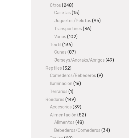
products
Otros
248
248
Casetas
products
15
15
products
Juguetes/Pelotas
95
95
products
Transportines
36
36
products
Varios
102
102
products
Textil
136
136
Cunas
87
products
87
products
Jerseys/Anoraks/Abrigos
49
49
products
Reptiles
32
32
Comederos/Bebederos
products
9
9
products
Iluminación
18
18
products
Terrarios
1
1
product
Roedores
149
149
Accesorios
products
39
39
products
Alimentación
82
82
Alimentos
48
48
products
products
Bebederos/Comederos
34
34
products