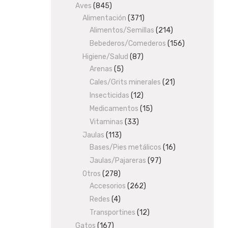
products
Aves
845
845
Alimentación
products
371
371
Alimentos/Semillas
products
214
214
products
Bebederos/Comederos
156
156
products
Higiene/Salud
87
87
Arenas
5
5
products
products
Cales/Grits minerales
21
21
products
Insecticidas
12
12
products
Medicamentos
15
15
products
Vitaminas
33
33
products
Jaulas
113
113
Bases/Pies metálicos
products
16
16
products
Jaulas/Pajareras
97
97
products
Otros
278
278
Accesorios
products
262
262
products
Redes
4
4
products
Transportines
12
12
products
Gatos
167
167