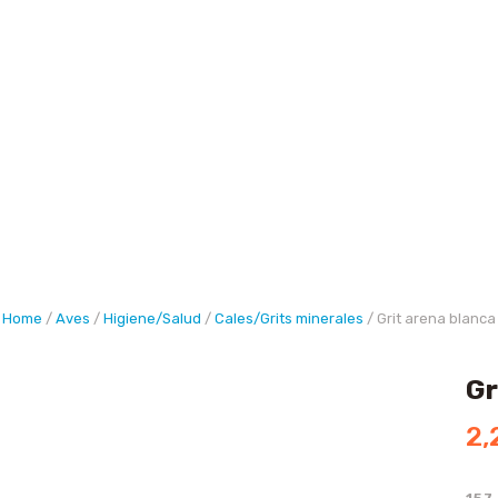
Buscar
Home
/
Aves
/
Higiene/Salud
/
Cales/Grits minerales
/ Grit arena blanca
Gr
2,
157