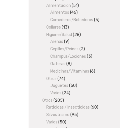
Alimentacion
products
51
51
Alimentos
46
46
products
products
Comederos/Bebederos
5
5
products
Collares
13
13
products
Higiene/Salud
28
28
Arenas
9
9
products
products
Cepillos/Peines
2
2
products
Champús/Lociones
3
3
products
Gateras
8
8
products
Medicinas/Vitaminas
6
6
products
Otros
74
74
Juguetes
products
50
50
products
Varios
24
24
products
Otros
205
205
Raticidas / Insecticidas
products
60
60
products
Silvestrismo
95
95
products
Varios
50
50