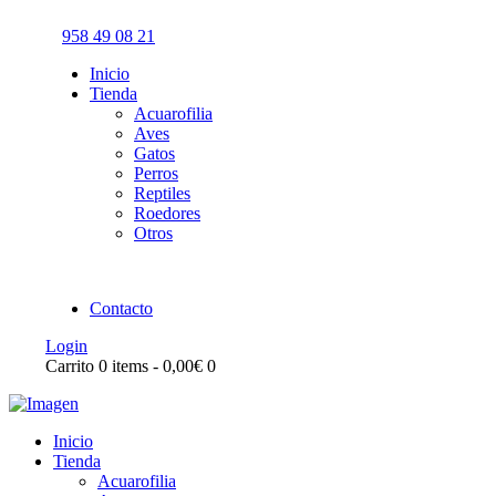
958 49 08 21
Inicio
Tienda
Acuarofilia
Aves
Gatos
Perros
Reptiles
Roedores
Otros
Contacto
Login
Carrito
0 items
-
0,00€
0
Inicio
Tienda
Acuarofilia