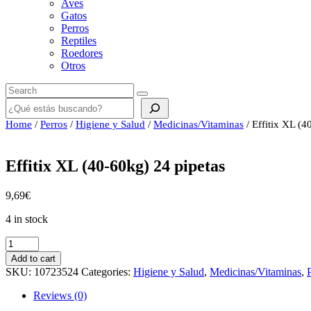
Aves
Gatos
Perros
Reptiles
Roedores
Otros
Buscar
Home
/
Perros
/
Higiene y Salud
/
Medicinas/Vitaminas
/ Effitix XL (4
Effitix XL (40-60kg) 24 pipetas
9,69
€
4 in stock
Effitix
XL
Add to cart
(40-
SKU:
10723524
Categories:
Higiene y Salud
,
Medicinas/Vitaminas
,
60kg)
24
Reviews (0)
pipetas