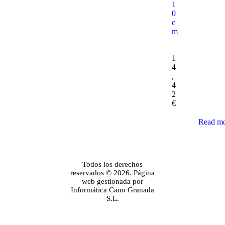
1
0
c
m
1
4
,
4
2
€
Read m
Todos los derechos
reservados © 2026. Página
web gestionada por
Informática Cano Granada
S.L.