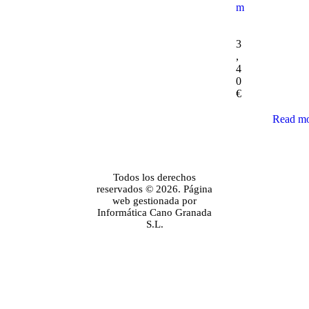
m
3
,
4
0
€
Read m
Todos los derechos
reservados © 2026. Página
web gestionada por
Informática Cano Granada
S.L.