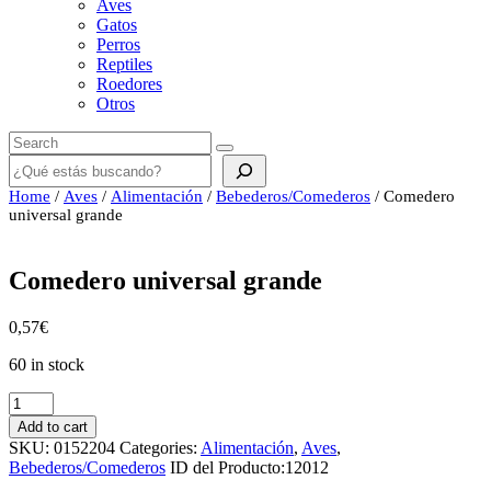
Aves
Gatos
Perros
Reptiles
Roedores
Otros
Buscar
Home
/
Aves
/
Alimentación
/
Bebederos/Comederos
/ Comedero
universal grande
Comedero universal grande
0,57
€
60 in stock
Comedero
universal
Add to cart
grande
SKU:
0152204
Categories:
Alimentación
,
Aves
,
quantity
Bebederos/Comederos
ID del Producto:
12012