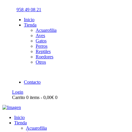
958 49 08 21
Inicio
Tienda
Acuarofilia
Aves
Gatos
Perros
Reptiles
Roedores
Otros
Contacto
Login
Carrito
0 items
-
0,00€
0
Inicio
Tienda
Acuarofilia