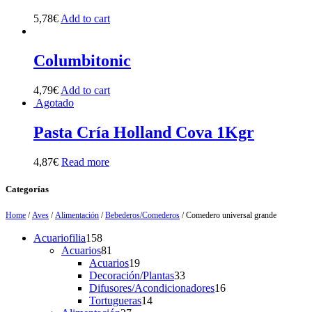
5,78
€
Add to cart
Columbitonic
4,79
€
Add to cart
Agotado
Pasta Cría Holland Cova 1Kgr
4,87
€
Read more
Categorías
Home
/
Aves
/
Alimentación
/
Bebederos/Comederos
/ Comedero universal grande
158
Acuariofilia
158
products
81
Acuarios
81
products
19
Acuarios
19
products
33
Decoración/Plantas
33
products
16
Difusores/Acondicionadores
16
14
products
Tortugueras
14