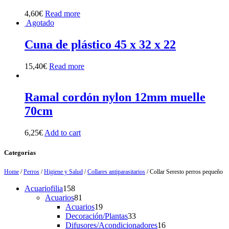
4,60
€
Read more
Agotado
Cuna de plástico 45 x 32 x 22
15,40
€
Read more
Ramal cordón nylon 12mm muelle
70cm
6,25
€
Add to cart
Categorías
Home
/
Perros
/
Higiene y Salud
/
Collares antiparasitarios
/ Collar Seresto perros pequeño
158
Acuariofilia
158
products
81
Acuarios
81
products
19
Acuarios
19
products
33
Decoración/Plantas
33
products
16
Difusores/Acondicionadores
16