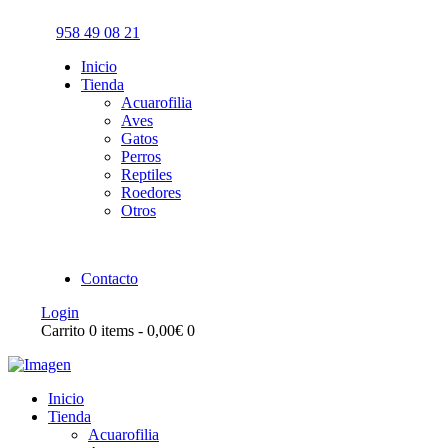
958 49 08 21
Inicio
Tienda
Acuarofilia
Aves
Gatos
Perros
Reptiles
Roedores
Otros
Contacto
Login
Carrito
0 items
-
0,00€
0
Inicio
Tienda
Acuarofilia