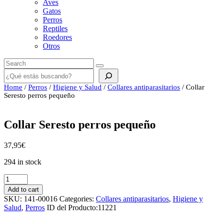
Aves
Gatos
Perros
Reptiles
Roedores
Otros
Buscar
Home
/
Perros
/
Higiene y Salud
/
Collares antiparasitarios
/ Collar
Seresto perros pequeño
Collar Seresto perros pequeño
37,95
€
294 in stock
Collar
Seresto
Add to cart
perros
SKU:
141-00016
Categories:
Collares antiparasitarios
,
Higiene y
pequeño
Salud
,
Perros
ID del Producto:
11221
quantity