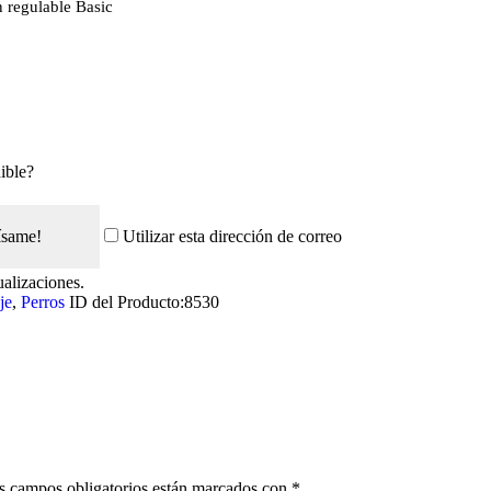
n regulable Basic
ible?
ísame!
Utilizar esta dirección de correo
ualizaciones.
je
,
Perros
ID del Producto:
8530
s campos obligatorios están marcados con
*