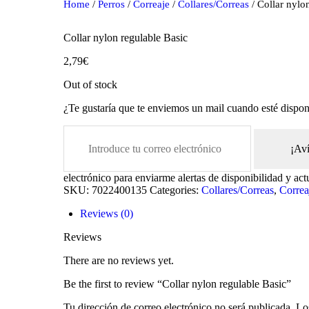
Home
/
Perros
/
Correaje
/
Collares/Correas
/ Collar nylo
Collar nylon regulable Basic
2,79
€
Out of stock
¿Te gustaría que te enviemos un mail cuando esté dispon
¡Av
oducts
electrónico para enviarme alertas de disponibilidad y act
SKU:
7022400135
Categories:
Collares/Correas
,
Correa
Reviews (0)
Reviews
There are no reviews yet.
Be the first to review “Collar nylon regulable Basic”
Tu dirección de correo electrónico no será publicada.
Lo