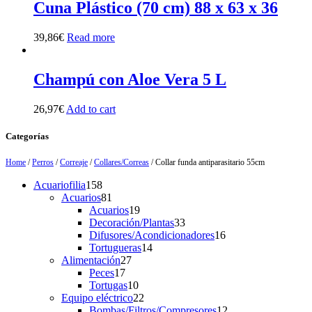
Cuna Plástico (70 cm) 88 x 63 x 36
39,86
€
Read more
Champú con Aloe Vera 5 L
26,97
€
Add to cart
Categorías
Home
/
Perros
/
Correaje
/
Collares/Correas
/ Collar funda antiparasitario 55cm
158
Acuariofilia
158
products
81
Acuarios
81
products
19
Acuarios
19
products
33
Decoración/Plantas
33
products
16
Difusores/Acondicionadores
16
14
products
Tortugueras
14
27
products
Alimentación
27
17
products
Peces
17
products
10
Tortugas
10
products
22
Equipo eléctrico
22
products
12
Bombas/Filtros/Compresores
12