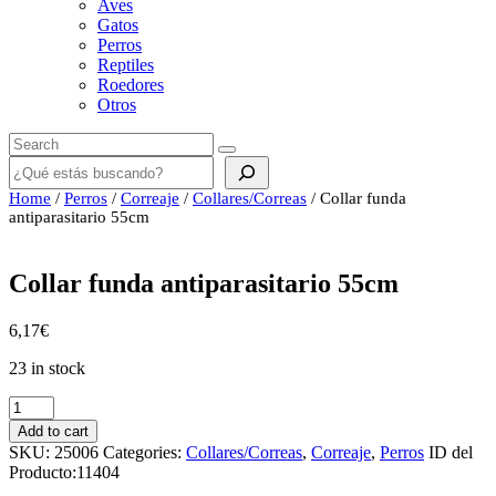
Aves
Gatos
Perros
Reptiles
Roedores
Otros
Buscar
Home
/
Perros
/
Correaje
/
Collares/Correas
/ Collar funda
antiparasitario 55cm
Collar funda antiparasitario 55cm
6,17
€
23 in stock
Collar
funda
Add to cart
antiparasitario
SKU:
25006
Categories:
Collares/Correas
,
Correaje
,
Perros
ID del
55cm
Producto:
11404
quantity