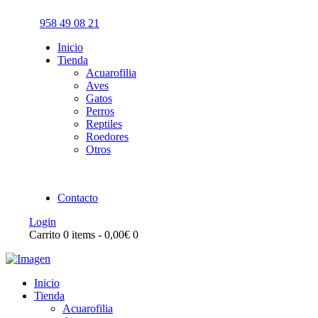
958 49 08 21
Inicio
Tienda
Acuarofilia
Aves
Gatos
Perros
Reptiles
Roedores
Otros
Contacto
Login
Carrito
0 items
-
0,00€
0
Inicio
Tienda
Acuarofilia