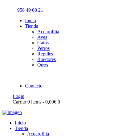
958 49 08 21
Inicio
Tienda
Acuarofilia
Aves
Gatos
Perros
Reptiles
Roedores
Otros
Contacto
Login
Carrito
0 items
-
0,00€
0
Inicio
Tienda
Acuarofilia