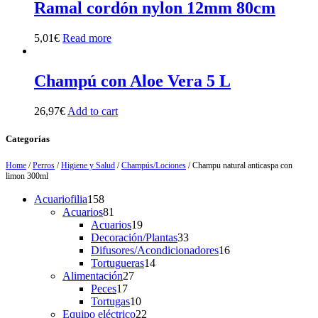
Ramal cordón nylon 12mm 80cm
5,01
€
Read more
Champú con Aloe Vera 5 L
26,97
€
Add to cart
Categorías
Home
/
Perros
/
Higiene y Salud
/
Champús/Lociones
/ Champu natural anticaspa con
limon 300ml
158
Acuariofilia
158
products
81
Acuarios
81
products
19
Acuarios
19
products
33
Decoración/Plantas
33
products
16
Difusores/Acondicionadores
16
14
products
Tortugueras
14
27
products
Alimentación
27
17
products
Peces
17
products
10
Tortugas
10
products
22
Equipo eléctrico
22