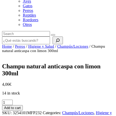
Aves
Gatos
Perros
Reptiles
Roedores
Otros
Buscar
Home
/
Perros
/
Higiene y Salud
/
Champús/Lociones
/ Champu
natural anticaspa con limon 300ml
Champu natural anticaspa con limon
300ml
4,06
€
14 in stock
Champu
natural
Add to cart
anticaspa
SKU:
3254101MFP232
Categories:
Champús/Lociones
,
Higiene y
con