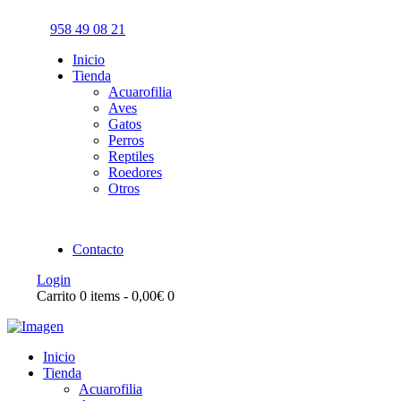
958 49 08 21
Inicio
Tienda
Acuarofilia
Aves
Gatos
Perros
Reptiles
Roedores
Otros
Contacto
Login
Carrito
0 items
-
0,00€
0
Inicio
Tienda
Acuarofilia