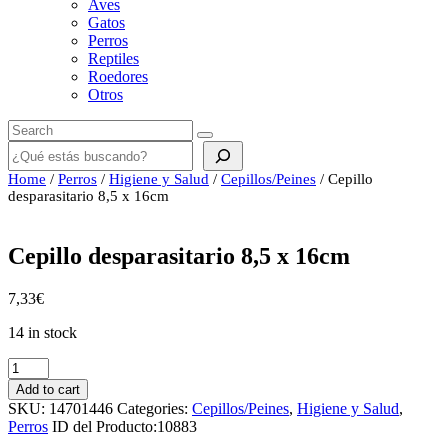
Aves
Gatos
Perros
Reptiles
Roedores
Otros
Buscar
Home
/
Perros
/
Higiene y Salud
/
Cepillos/Peines
/ Cepillo
desparasitario 8,5 x 16cm
Cepillo desparasitario 8,5 x 16cm
7,33
€
14 in stock
Cepillo
desparasitario
Add to cart
8,5
SKU:
14701446
Categories:
Cepillos/Peines
,
Higiene y Salud
,
x
Perros
ID del Producto:
10883
16cm