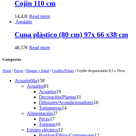
Cojin 110 cm
14,42
€
Read more
Agotado
Cuna plástico (80 cm) 97x 66 x38 cm
48,57
€
Read more
Categorías
Home
/
Perros
/
Higiene y Salud
/
Cepillos/Peines
/ Cepillo desparasitario 8,5 x 16cm
158
Acuariofilia
158
products
81
Acuarios
81
products
19
Acuarios
19
products
33
Decoración/Plantas
33
products
16
Difusores/Acondicionadores
16
14
products
Tortugueras
14
27
products
Alimentación
27
17
products
Peces
17
products
10
Tortugas
10
products
22
Equipo eléctrico
22
products
12
Bombas/Filtros/Compresores
12