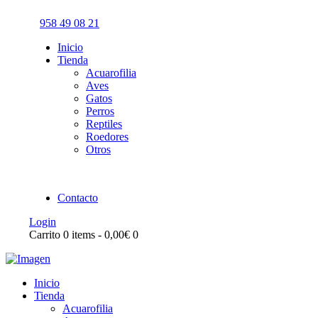
958 49 08 21
Inicio
Tienda
Acuarofilia
Aves
Gatos
Perros
Reptiles
Roedores
Otros
Contacto
Login
Carrito
0 items
-
0,00€
0
Inicio
Tienda
Acuarofilia