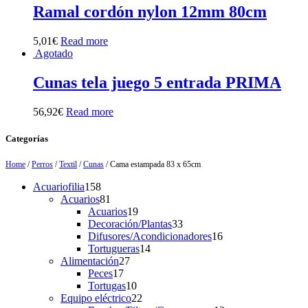
Ramal cordón nylon 12mm 80cm
5,01
€
Read more
Agotado
Cunas tela juego 5 entrada PRIMA
56,92
€
Read more
Categorías
Home
/
Perros
/
Textil
/
Cunas
/ Cama estampada 83 x 65cm
158
Acuariofilia
158
products
81
Acuarios
81
products
19
Acuarios
19
products
33
Decoración/Plantas
33
products
16
Difusores/Acondicionadores
16
14
products
Tortugueras
14
27
products
Alimentación
27
17
products
Peces
17
products
10
Tortugas
10
products
22
Equipo eléctrico
22