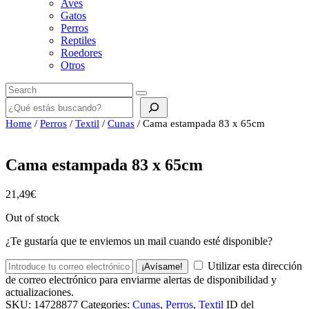
Aves
Gatos
Perros
Reptiles
Roedores
Otros
Buscar
Home
/
Perros
/
Textil
/
Cunas
/ Cama estampada 83 x 65cm
Cama estampada 83 x 65cm
21,49
€
Out of stock
¿Te gustaría que te enviemos un mail cuando esté disponible?
Utilizar esta dirección
¡Avísame!
de correo electrónico para enviarme alertas de disponibilidad y
actualizaciones.
SKU:
14728877
Categories:
Cunas
,
Perros
,
Textil
ID del