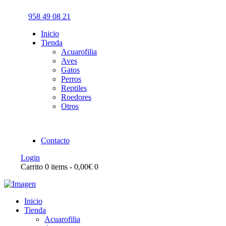
958 49 08 21
Inicio
Tienda
Acuarofilia
Aves
Gatos
Perros
Reptiles
Roedores
Otros
Contacto
Login
Carrito
0 items
-
0,00€
0
Inicio
Tienda
Acuarofilia