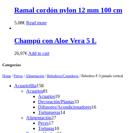
Ramal cordón nylon 12 mm 100 cm
5,08
€
Read more
Champú con Aloe Vera 5 L
26,97
€
Add to cart
Categorías
Home
/
Perros
/
Alimentación
/
Bebederos/Comederos
/ Bebedero P-3 pintado vertical
158
Acuariofilia
158
products
81
Acuarios
81
products
19
Acuarios
19
products
33
Decoración/Plantas
33
products
16
Difusores/Acondicionadores
16
14
products
Tortugueras
14
27
products
Alimentación
27
17
products
Peces
17
products
10
Tortugas
10