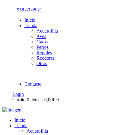
958 49 08 21
Inicio
Tienda
Acuarofilia
Aves
Gatos
Perros
Reptiles
Roedores
Otros
Contacto
Login
Carrito
0 items
-
0,00€
0
Inicio
Tienda
Acuarofilia