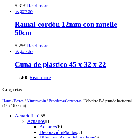
5,31
€
Read more
Agotado
Ramal cordón 12mm con muelle
50cm
5,25
€
Read more
Agotado
Cuna de plástico 45 x 32 x 22
15,40
€
Read more
Categorías
Home
/
Perros
/
Alimentación
/
Bebederos/Comederos
/ Bebedero P-3 pintado horizontal
(12 x 16 x 6cm)
158
Acuariofilia
158
products
81
Acuarios
81
products
19
Acuarios
19
products
33
Decoración/Plantas
33
products
16
Difusores/Acondicionadores
16