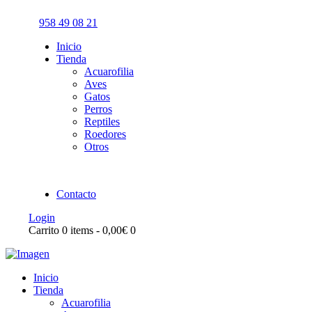
958 49 08 21
Inicio
Tienda
Acuarofilia
Aves
Gatos
Perros
Reptiles
Roedores
Otros
Contacto
Login
Carrito
0 items
-
0,00€
0
Inicio
Tienda
Acuarofilia