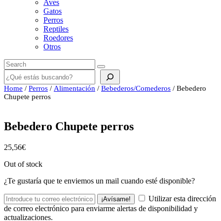
Aves
Gatos
Perros
Reptiles
Roedores
Otros
Buscar
Home
/
Perros
/
Alimentación
/
Bebederos/Comederos
/ Bebedero
Chupete perros
Bebedero Chupete perros
25,56
€
Out of stock
¿Te gustaría que te enviemos un mail cuando esté disponible?
Utilizar esta dirección
¡Avísame!
de correo electrónico para enviarme alertas de disponibilidad y
actualizaciones.