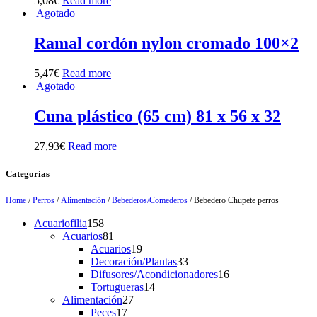
5,08
€
Read more
Agotado
Ramal cordón nylon cromado 100×2
5,47
€
Read more
Agotado
Cuna plástico (65 cm) 81 x 56 x 32
27,93
€
Read more
Categorías
Home
/
Perros
/
Alimentación
/
Bebederos/Comederos
/ Bebedero Chupete perros
158
Acuariofilia
158
products
81
Acuarios
81
products
19
Acuarios
19
products
33
Decoración/Plantas
33
products
16
Difusores/Acondicionadores
16
14
products
Tortugueras
14
27
products
Alimentación
27
17
products
Peces
17