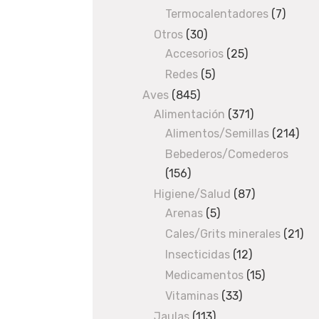
products
e
Termocalentadores
7
7
s
produc
Otros
30
30
/ Arnes
Accesorios
products
25
25
tipo
products
Redes
5
5
A
products
Aves
845
845
rosa
Alimentación
products
371
371
25mm
Alimentos/Semillas
products
214
214
x
pro
Bebederos/Comederos
70-
90cm
156
156
products
Higiene/Salud
87
87
Arenas
5
5
products
products
Cales/Grits minerales
21
21
A
pro
Insecticidas
12
12
products
r
Medicamentos
15
15
products
Vitaminas
33
33
n
products
Jaulas
113
113