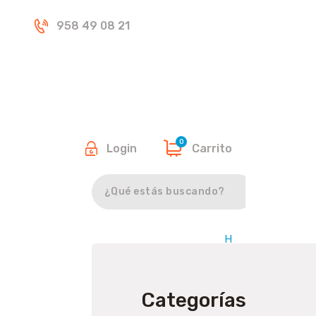
Inicio
958 49 08 21
Tienda
0
Login
Carrito
Buscar
H
o
m
e
Categorías
/
P