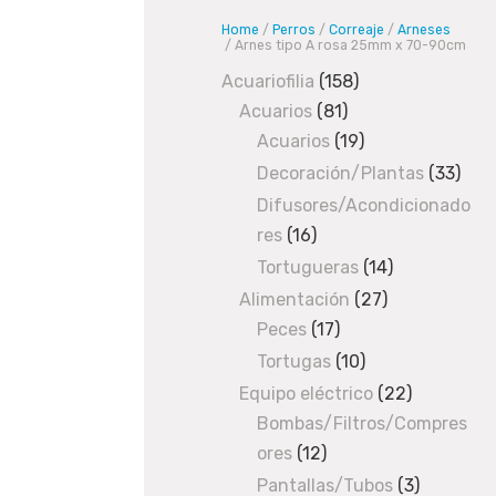
e
Home
/
Perros
/
Correaje
/
Arneses
r
/ Arnes tipo A rosa 25mm x 70-90cm
r
Acuariofilia
158
158
o
Acuarios
81
81
products
s
Acuarios
19
products
19
/
C
products
Decoración/Plantas
33
33
o
prod
Difusores/Acondicionado
r
res
16
16
r
products
e
Tortugueras
14
14
a
products
Alimentación
27
27
j
Peces
17
17
products
e
products
Tortugas
10
10
/
A
products
Equipo eléctrico
22
22
r
Bombas/Filtros/Compres
products
n
ores
12
12
e
products
Pantallas/Tubos
3
3
s