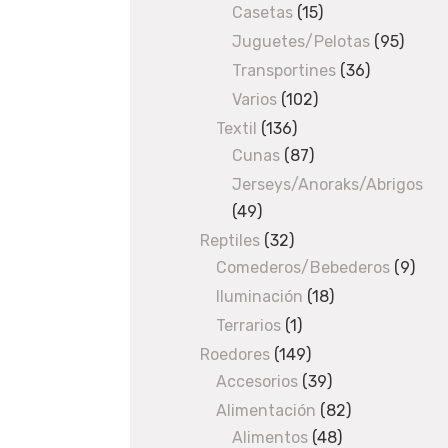
Casetas
products
15
15
T
O
products
Juguetes/Pelotas
95
95
C
produ
Transportines
36
36
K
products
Varios
102
102
¿
products
Textil
136
136
T
Cunas
87
products
87
e
products
Jerseys/Anoraks/Abrigos
g
49
49
u
products
Reptiles
32
32
s
Comederos/Bebederos
products
9
9
t
prod
Iluminación
18
18
a
products
Terrarios
1
1
r
product
Roedores
149
149
í
Accesorios
products
39
39
a
products
Alimentación
82
82
q
Alimentos
48
48
products
u