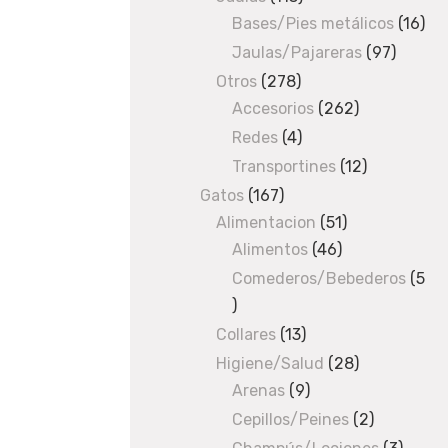
e
Bases/Pies metálicos
products
16
16
pro
Jaulas/Pajareras
97
97
s
produc
Otros
278
278
t
Accesorios
products
262
262
products
Redes
4
4
i
products
Transportines
12
12
p
products
Gatos
167
167
Alimentacion
products
51
51
o
Alimentos
46
46
products
A
products
Comederos/Bebederos
5
5
r
products
Collares
13
13
o
products
Higiene/Salud
28
28
s
Arenas
9
9
products
products
Cepillos/Peines
2
2
a
products