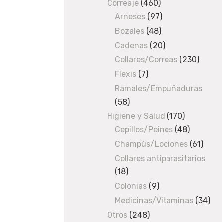
produ
Correaje
460
460
m
Arneses
97
products
97
products
Bozales
48
48
9
products
Cadenas
20
20
products
Collares/Correas
230
230
,
produ
Flexis
7
7
products
Ramales/Empuñaduras
2
58
58
6
products
Higiene y Salud
170
170
Cepillos/Peines
48
products
48
€
products
Champús/Lociones
61
61
produ
Collares antiparasitarios
O
18
18
U
products
Colonias
9
9
T
products
Medicinas/Vitaminas
34
34
O
F
pro
Otros
248
248
S