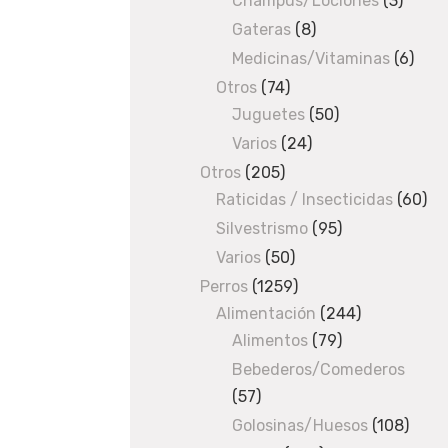
Champús/Lociones
3
3
2
produ
Gateras
8
8
products
Medicinas/Vitaminas
6
6
5
prod
Otros
74
74
m
Juguetes
products
50
50
products
Varios
24
24
m
products
Otros
205
205
x
Raticidas / Insecticidas
products
60
60
pro
7
Silvestrismo
95
95
products
Varios
50
50
0
products
Perros
1259
1259
-
Alimentación
products
244
244
Alimentos
79
79
products
9
products
Bebederos/Comederos
0
57
57
products
Golosinas/Huesos
108
108
c