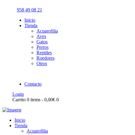
958 49 08 21
Inicio
Tienda
Acuarofilia
Aves
Gatos
Perros
Reptiles
Roedores
Otros
Contacto
Login
Carrito
0 items
-
0,00€
0
Inicio
Tienda
Acuarofilia