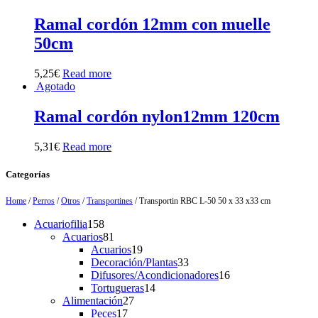
Ramal cordón 12mm con muelle
50cm
5,25
€
Read more
Agotado
Ramal cordón nylon12mm 120cm
5,31
€
Read more
Categorías
Home
/
Perros
/
Otros
/
Transportines
/ Transportin RBC L-50 50 x 33 x33 cm
158
Acuariofilia
158
products
81
Acuarios
81
products
19
Acuarios
19
products
33
Decoración/Plantas
33
products
16
Difusores/Acondicionadores
16
14
products
Tortugueras
14
27
products
Alimentación
27
17
products
Peces
17