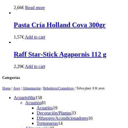
2,66
€
Read more
Pasta Cría Holland Cova 300gr
1,57
€
Add to cart
Raff Star-Stick Agapornis 112 g
2,29
€
Add to cart
Categorías
Home
/
Aves
/
Alimentación
/
Bebederos/Comederos
/ Tolva plast. 8 K aves
158
Acuariofilia
158
products
81
Acuarios
81
products
19
Acuarios
19
products
33
Decoración/Plantas
33
products
16
Difusores/Acondicionadores
16
14
products
Tortugueras
14