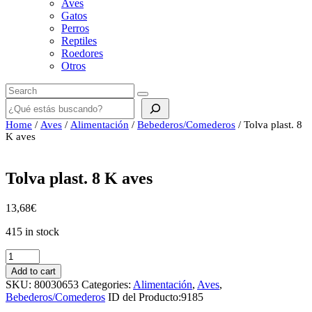
Aves
Gatos
Perros
Reptiles
Roedores
Otros
Buscar
Home
/
Aves
/
Alimentación
/
Bebederos/Comederos
/ Tolva plast. 8
K aves
Tolva plast. 8 K aves
13,68
€
415 in stock
Tolva
plast.
Add to cart
8
SKU:
80030653
Categories:
Alimentación
,
Aves
,
K
Bebederos/Comederos
ID del Producto:
9185
aves