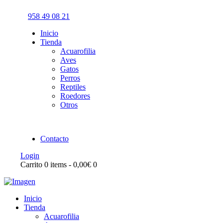
958 49 08 21
Inicio
Tienda
Acuarofilia
Aves
Gatos
Perros
Reptiles
Roedores
Otros
Contacto
Login
Carrito
0 items
-
0,00€
0
Inicio
Tienda
Acuarofilia