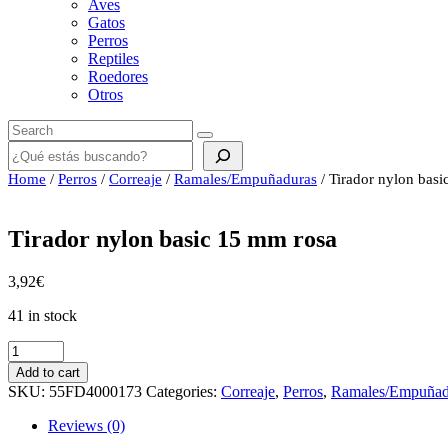
Aves
Gatos
Perros
Reptiles
Roedores
Otros
Buscar
Home
/
Perros
/
Correaje
/
Ramales/Empuñaduras
/ Tirador nylon bas
Tirador nylon basic 15 mm rosa
3,92
€
41 in stock
Tirador
nylon
Add to cart
basic
SKU:
55FD4000173
Categories:
Correaje
,
Perros
,
Ramales/Empuñad
15
mm
Reviews (0)
rosa