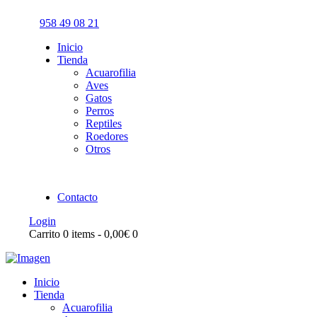
958 49 08 21
Inicio
Tienda
Acuarofilia
Aves
Gatos
Perros
Reptiles
Roedores
Otros
Contacto
Login
Carrito
0 items
-
0,00€
0
Inicio
Tienda
Acuarofilia