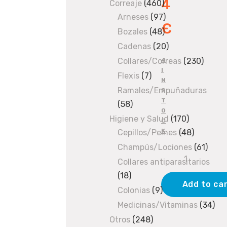
4
produ
Correaje
460
460
Arneses
97
products
97
€
products
Bozales
48
48
products
Cadenas
20
20
products
4
Collares/Correas
230
230
I
produ
Flexis
7
7
N
products
Ramales/Empuñaduras
S
T
58
58
O
products
Higiene y Salud
170
170
C
K
Cepillos/Peines
48
products
48
products
Champús/Lociones
61
61
Tira
produ
Collares antiparasitarios
de
18
18
pollo
Add to ca
products
Colonias
9
9
12cm
products
Medicinas/Vitaminas
34
34
quantity
pro
Otros
248
248