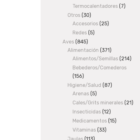
products
o
Termocalentadores
7
7
l
produc
Otros
30
30
o
Accesorios
products
25
25
s
products
Redes
5
5
i
products
Aves
845
845
n
Alimentación
products
371
371
a
Alimentos/Semillas
products
214
214
s
pro
Bebederos/Comederos
/
H
156
156
u
products
Higiene/Salud
87
87
e
Arenas
5
5
products
s
products
Cales/Grits minerales
21
21
o
pro
Insecticidas
12
12
s
products
Medicamentos
15
15
/ Tira
products
Vitaminas
33
33
de
products
pollo
Jaulas
113
113