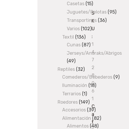
Casetas
products
15
15
products
Juguetes/Pelotas
95
95
S
produ
Transportines
36
36
K
products
Varios
102
102
U
products
:
Textil
136
136
1
Cunas
87
products
87
4
products
Jerseys/Anoraks/Abrigos
7
49
49
2
products
Reptiles
32
32
8
Comederos/Bebederos
products
9
9
0
prod
Iluminación
18
18
6
products
Terrarios
1
1
1
product
Roedores
149
149
C
Accesorios
products
39
39
a
products
Alimentación
82
82
t
Alimentos
48
48
products