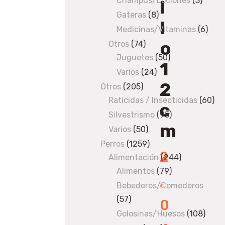
Champús/Lociones
3
3
l
produ
Gateras
8
8
l
products
Medicinas/Vitaminas
6
6
o
prod
Otros
74
74
Juguetes
products
50
50
1
products
Varios
24
24
2
products
Otros
205
205
Raticidas / Insecticidas
products
60
60
c
pro
Silvestrismo
95
95
m
products
Varios
50
50
products
Perros
1259
1259
2
Alimentación
products
244
244
Alimentos
79
79
products
,
products
Bebederos/Comederos
57
57
0
products
Golosinas/Huesos
108
108