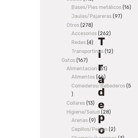
12cm
Bases/Pies metálicos
products
16
16
pro
Jaulas/Pajareras
97
97
produc
Otros
278
278
Accesorios
products
262
262
T
products
Redes
4
4
i
products
Transportines
12
12
products
Gatos
167
167
r
Alimentacion
products
51
51
a
Alimentos
46
46
products
products
Comederos/Bebederos
5
d
5
e
products
Collares
13
13
products
Higiene/Salud
28
28
p
Arenas
9
9
products
o
products
Cepillos/Peines
2
2
products