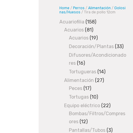
e
Home
/
Perros
/
Alimentación
/
Golosi
r
nas/Huesos
/ Tira de pollo 12cm
r
Acuariofilia
158
158
o
Acuarios
81
81
products
s
Acuarios
19
products
19
/
A
products
Decoración/Plantas
33
33
l
prod
Difusores/Acondicionado
i
res
16
16
m
products
e
Tortugueras
14
14
n
products
Alimentación
27
27
t
Peces
17
17
products
a
products
Tortugas
10
10
c
products
Equipo eléctrico
22
22
i
Bombas/Filtros/Compres
products
ó
ores
12
12
n
products
Pantallas/Tubos
3
3
/
G