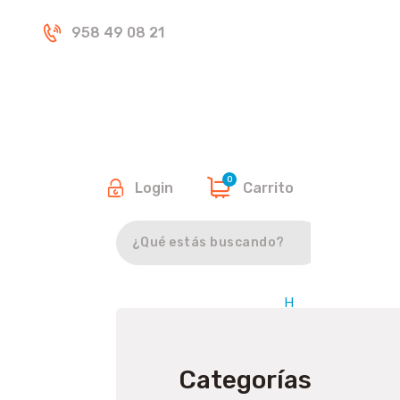
Inicio
958 49 08 21
Tienda
0
Login
Carrito
Buscar
H
o
m
e
Categorías
/
P