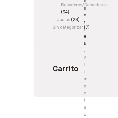
e
products
Bebederos/Comederos
g
34
34
o
products
Jaulas
28
28
r
products
Sin categorizar
7
7
i
products
e
s
:
A
l
Carrito
i
m
e
n
t
a
c