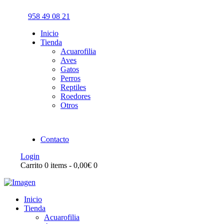
958 49 08 21
Inicio
Tienda
Acuarofilia
Aves
Gatos
Perros
Reptiles
Roedores
Otros
Contacto
Login
Carrito
0 items
-
0,00€
0
Inicio
Tienda
Acuarofilia