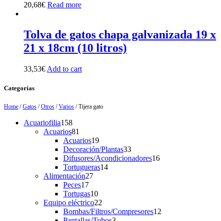
20,68
€
Read more
Tolva de gatos chapa galvanizada 19 x
21 x 18cm (10 litros)
33,53
€
Add to cart
Categorías
Home
/
Gatos
/
Otros
/
Varios
/ Tijera gato
158
Acuariofilia
158
products
81
Acuarios
81
products
19
Acuarios
19
products
33
Decoración/Plantas
33
products
16
Difusores/Acondicionadores
16
14
products
Tortugueras
14
27
products
Alimentación
27
17
products
Peces
17
products
10
Tortugas
10
products
22
Equipo eléctrico
22
products
12
Bombas/Filtros/Compresores
12
3
products
Pantallas/Tubos
3