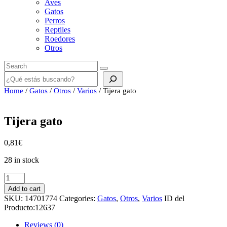
Aves
Gatos
Perros
Reptiles
Roedores
Otros
Buscar
Home
/
Gatos
/
Otros
/
Varios
/ Tijera gato
Tijera gato
0,81
€
28 in stock
Tijera
gato
Add to cart
quantity
SKU:
14701774
Categories:
Gatos
,
Otros
,
Varios
ID del
Producto:
12637
Reviews (0)