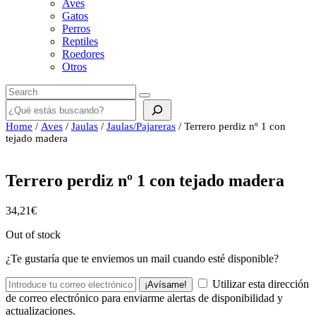
Aves
Gatos
Perros
Reptiles
Roedores
Otros
Buscar
Home
/
Aves
/
Jaulas
/
Jaulas/Pajareras
/ Terrero perdiz nº 1 con
tejado madera
Terrero perdiz nº 1 con tejado madera
34,21
€
Out of stock
¿Te gustaría que te enviemos un mail cuando esté disponible?
Utilizar esta dirección
¡Avísame!
de correo electrónico para enviarme alertas de disponibilidad y
actualizaciones.