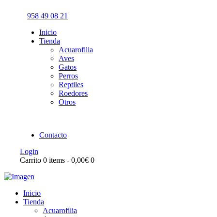
958 49 08 21
Inicio
Tienda
Acuarofilia
Aves
Gatos
Perros
Reptiles
Roedores
Otros
Contacto
Login
Carrito
0 items
-
0,00€
0
Inicio
Tienda
Acuarofilia