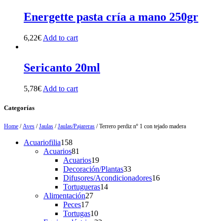
Energette pasta cría a mano 250gr
6,22
€
Add to cart
Sericanto 20ml
5,78
€
Add to cart
Categorías
Home
/
Aves
/
Jaulas
/
Jaulas/Pajareras
/ Terrero perdiz nº 1 con tejado madera
158
Acuariofilia
158
products
81
Acuarios
81
products
19
Acuarios
19
products
33
Decoración/Plantas
33
products
16
Difusores/Acondicionadores
16
14
products
Tortugueras
14
27
products
Alimentación
27
17
products
Peces
17
products
10
Tortugas
10