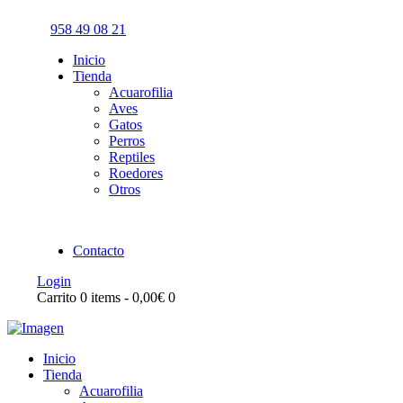
958 49 08 21
Inicio
Tienda
Acuarofilia
Aves
Gatos
Perros
Reptiles
Roedores
Otros
Contacto
Login
Carrito
0 items
-
0,00€
0
Inicio
Tienda
Acuarofilia