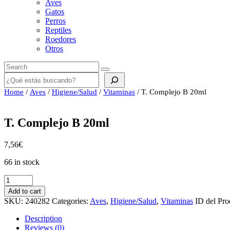
Aves
Gatos
Perros
Reptiles
Roedores
Otros
Buscar
Home
/
Aves
/
Higiene/Salud
/
Vitaminas
/ T. Complejo B 20ml
T. Complejo B 20ml
7,56
€
66 in stock
T.
Complejo
Add to cart
B
SKU:
240282
Categories:
Aves
,
Higiene/Salud
,
Vitaminas
ID del Pro
20ml
quantity
Description
Reviews (0)