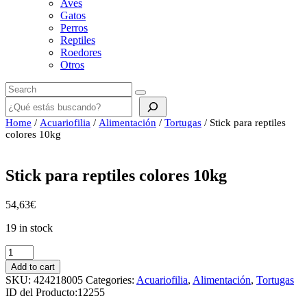
Aves
Gatos
Perros
Reptiles
Roedores
Otros
Buscar
Home
/
Acuariofilia
/
Alimentación
/
Tortugas
/ Stick para reptiles
colores 10kg
Stick para reptiles colores 10kg
54,63
€
19 in stock
Stick
para
Add to cart
reptiles
SKU:
424218005
Categories:
Acuariofilia
,
Alimentación
,
Tortugas
colores
ID del Producto:
12255
10kg