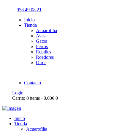
958 49 08 21
Inicio
Tienda
Acuarofilia
Aves
Gatos
Perros
Reptiles
Roedores
Otros
Contacto
Login
Carrito
0 items
-
0,00€
0
Inicio
Tienda
Acuarofilia