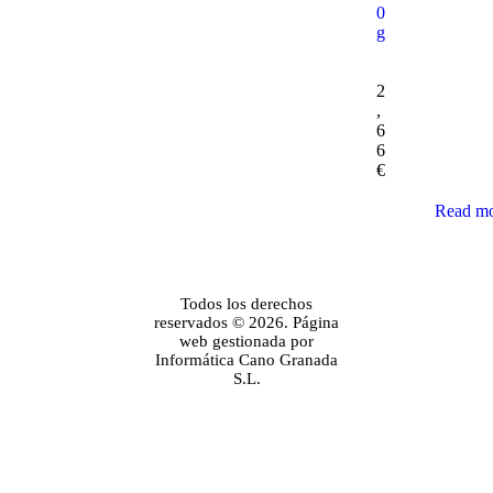
0
g
2
,
6
6
€
Read m
Todos los derechos
reservados © 2026. Página
web gestionada por
Informática Cano Granada
S.L.