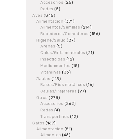
Accesorios
products
25
25
products
Redes
5
5
products
Aves
845
845
Alimentación
products
371
371
Alimentos/Semillas
products
214
214
products
Bebederos/Comederos
156
156
products
Higiene/Salud
87
87
Arenas
5
5
products
products
Cales/Grits minerales
21
21
products
Insecticidas
12
12
products
Medicamentos
15
15
products
Vitaminas
33
33
products
Jaulas
113
113
Bases/Pies metálicos
products
16
16
products
Jaulas/Pajareras
97
97
products
Otros
278
278
Accesorios
products
262
262
products
Redes
4
4
products
Transportines
12
12
products
Gatos
167
167
Alimentacion
products
51
51
Alimentos
46
46
products