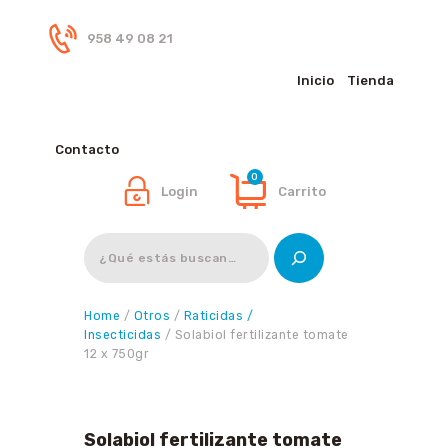
958 49 08 21
Inicio
Tienda
Inicio
Tienda
Contacto
0
Login
Carrito
Buscar
Home
/
Otros
/
Raticidas /
Insecticidas
/ Solabiol fertilizante tomate
12 x 750gr
Solabiol fertilizante tomate