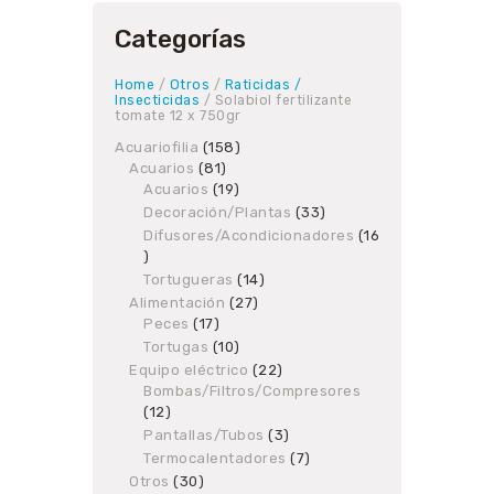
Categorías
Home
/
Otros
/
Raticidas /
Insecticidas
/ Solabiol fertilizante
tomate 12 x 750gr
Acuariofilia
158
158
Acuarios
81
81
products
Acuarios
19
products
19
products
Decoración/Plantas
33
33
products
Difusores/Acondicionadores
16
16
products
Tortugueras
14
14
products
Alimentación
27
27
Peces
17
17
products
products
Tortugas
10
10
products
Equipo eléctrico
22
22
Bombas/Filtros/Compresores
products
12
12
products
Pantallas/Tubos
3
3
products
Termocalentadores
7
7
products
Otros
30
30