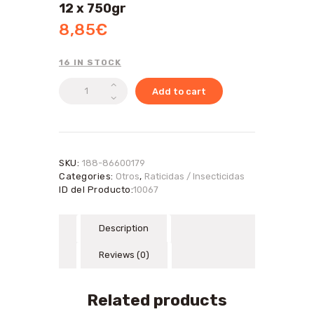
12 x 750gr
8,85
€
16 IN STOCK
Solabiol
Add to cart
fertilizante
tomate
12
x
750gr
SKU:
188-86600179
quantity
Categories:
Otros
,
Raticidas / Insecticidas
ID del Producto:
10067
Description
Reviews (0)
Related products