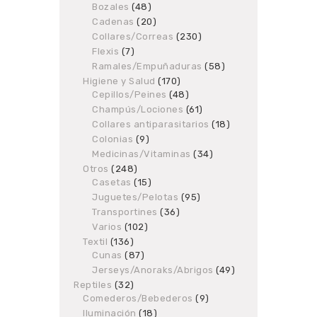
products
Bozales
48
48
products
Cadenas
20
20
products
Collares/Correas
230
230
products
Flexis
7
7
products
Ramales/Empuñaduras
58
58
products
Higiene y Salud
170
170
Cepillos/Peines
48
products
48
products
Champús/Lociones
61
61
products
Collares antiparasitarios
18
18
products
Colonias
9
9
products
Medicinas/Vitaminas
34
34
products
Otros
248
248
Casetas
products
15
15
products
Juguetes/Pelotas
95
95
products
Transportines
36
36
products
Varios
102
102
products
Textil
136
136
Cunas
87
products
87
products
Jerseys/Anoraks/Abrigos
49
49
products
Reptiles
32
32
Comederos/Bebederos
products
9
9
products
Iluminación
18
18