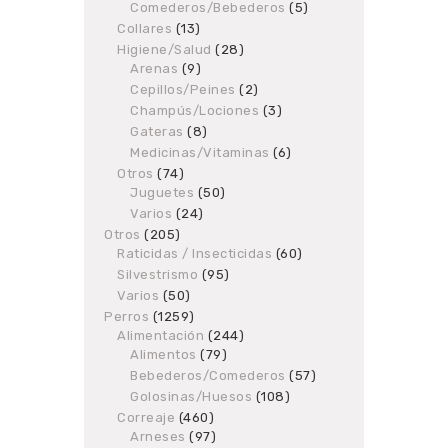
products
Comederos/Bebederos
5
5
products
Collares
13
13
products
Higiene/Salud
28
28
Arenas
9
9
products
products
Cepillos/Peines
2
2
products
Champús/Lociones
3
3
products
Gateras
8
8
products
Medicinas/Vitaminas
6
6
products
Otros
74
74
Juguetes
products
50
50
products
Varios
24
24
products
Otros
205
205
Raticidas / Insecticidas
products
60
60
products
Silvestrismo
95
95
products
Varios
50
50
products
Perros
1259
1259
Alimentación
products
244
244
Alimentos
79
79
products
products
Bebederos/Comederos
57
57
products
Golosinas/Huesos
108
108
products
Correaje
460
460
Arneses
97
products
97