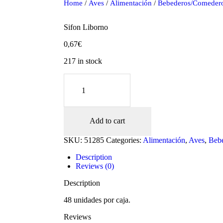
Home
/
Aves
/
Alimentación
/
Bebederos/Comeder
Sifon Liborno
0,67
€
217 in stock
Sifon
Liborno
quantity
Add to cart
oducts
SKU:
51285
Categories:
Alimentación
,
Aves
,
Beb
Description
Reviews (0)
Description
48 unidades por caja.
Reviews