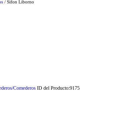
os
/ Sifon Liborno
ederos/Comederos
ID del Producto:
9175