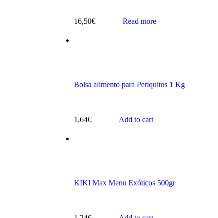
16,50
€
Read more
s
Bolsa alimento para Periquitos 1 Kg
1,64
€
Add to cart
ts
KIKI Max Menu Exóticos 500gr
1,24
€
Add to cart