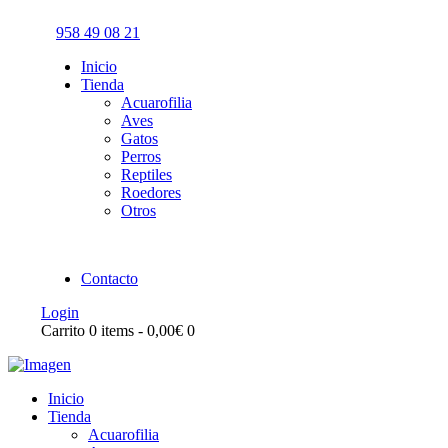
958 49 08 21
Inicio
Tienda
Acuarofilia
Aves
Gatos
Perros
Reptiles
Roedores
Otros
Contacto
Login
Carrito
0 items
-
0,00€
0
Inicio
Tienda
Acuarofilia