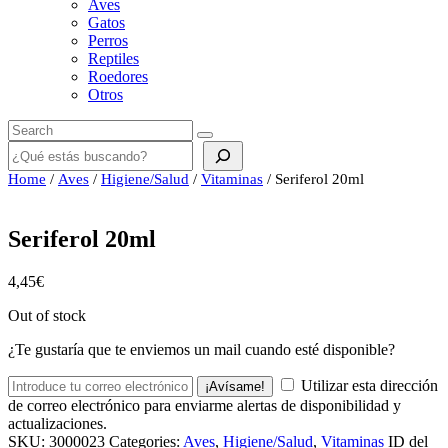
Aves
Gatos
Perros
Reptiles
Roedores
Otros
Buscar
Home
/
Aves
/
Higiene/Salud
/
Vitaminas
/ Seriferol 20ml
Seriferol 20ml
4,45
€
Out of stock
¿Te gustaría que te enviemos un mail cuando esté disponible?
Utilizar esta dirección
¡Avísame!
de correo electrónico para enviarme alertas de disponibilidad y
actualizaciones.
SKU:
3000023
Categories:
Aves
,
Higiene/Salud
,
Vitaminas
ID del