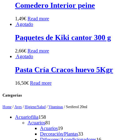
Comedero Interior peine
1,49
€
Read more
Agotado
Paquetes de Kiki cantor 300 g
2,66
€
Read more
Agotado
Pasta Cría Cracos huevo 5Kgr
16,50
€
Read more
Categorías
Home
/
Aves
/
Higiene/Salud
/
Vitaminas
/ Seriferol 20ml
158
Acuariofilia
158
products
81
Acuarios
81
products
19
Acuarios
19
products
33
Decoración/Plantas
33
products
16
Difusores/Acondicionadores
16