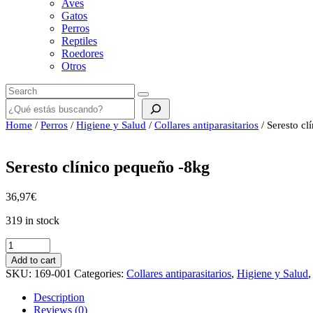
Aves
Gatos
Perros
Reptiles
Roedores
Otros
Buscar
Home
/
Perros
/
Higiene y Salud
/
Collares antiparasitarios
/ Seresto cl
Seresto clínico pequeño -8kg
36,97
€
319 in stock
Seresto
clínico
Add to cart
pequeño
SKU:
169-001
Categories:
Collares antiparasitarios
,
Higiene y Salud
-8kg
quantity
Description
Reviews (0)