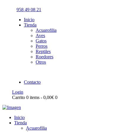
958 49 08 21
Inicio
Tienda
Acuarofilia
Aves
Gatos
Perros
Reptiles
Roedores
Otros
Contacto
Login
Carrito
0 items
-
0,00€
0
Inicio
Tienda
Acuarofilia