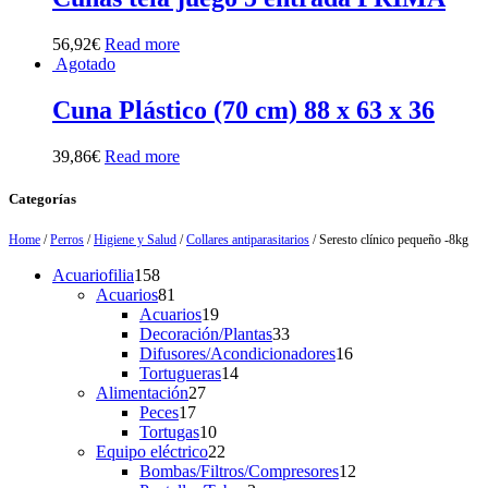
56,92
€
Read more
Agotado
Cuna Plástico (70 cm) 88 x 63 x 36
39,86
€
Read more
Categorías
Home
/
Perros
/
Higiene y Salud
/
Collares antiparasitarios
/ Seresto clínico pequeño -8kg
158
Acuariofilia
158
products
81
Acuarios
81
products
19
Acuarios
19
products
33
Decoración/Plantas
33
products
16
Difusores/Acondicionadores
16
14
products
Tortugueras
14
27
products
Alimentación
27
17
products
Peces
17
products
10
Tortugas
10
products
22
Equipo eléctrico
22
products
12
Bombas/Filtros/Compresores
12