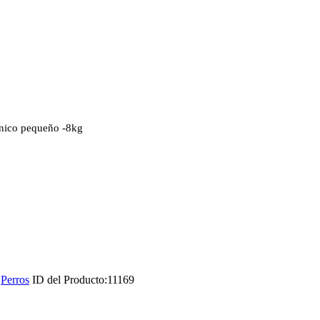
ínico pequeño -8kg
,
Perros
ID del Producto:
11169