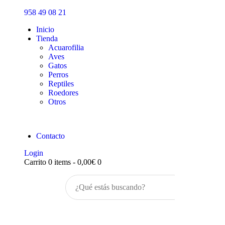
Inicio
958 49 08 21
Tienda
Inicio
Tienda
Acuarofilia
Aves
Gatos
Perros
Reptiles
Roedores
Otros
Contacto
Login
Carrito
0 items
-
0,00€
0
Buscar