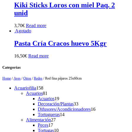
Kiki Sticks Loros con miel Paq. 2
unid
3,70
€
Read more
Agotado
Pasta Cría Cracos huevo 5Kgr
16,50
€
Read more
Categorías
Home
/
Aves
/
Otros
/
Redes
/ Red fina pájaros 25x60cm
158
Acuariofilia
158
products
81
Acuarios
81
products
19
Acuarios
19
products
33
Decoración/Plantas
33
products
16
Difusores/Acondicionadores
16
14
products
Tortugueras
14
27
products
Alimentación
27
17
products
Peces
17
products
10
Tortugas
10