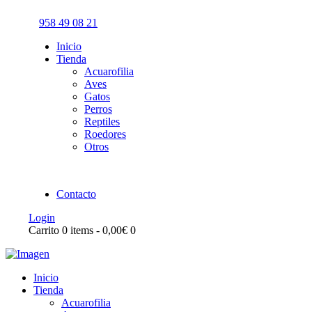
958 49 08 21
Inicio
Tienda
Acuarofilia
Aves
Gatos
Perros
Reptiles
Roedores
Otros
Contacto
Login
Carrito
0 items
-
0,00€
0
Inicio
Tienda
Acuarofilia