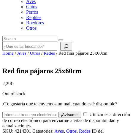
Aves
Gatos
Perros
Reptiles
Roedores
Otros
Buscar
Home
/
Aves
/
Otros
/
Redes
/ Red fina pájaros 25x60cm
Red fina pájaros 25x60cm
2,29
€
Out of stock
¿Te gustaría que te enviemos un mail cuando esté disponible?
Utilizar esta dirección
¡Avísame!
de correo electrónico para enviarme alertas de disponibilidad y
actualizaciones.
SKU:
4214301
Categories:
Aves
,
Otros
,
Redes
ID del