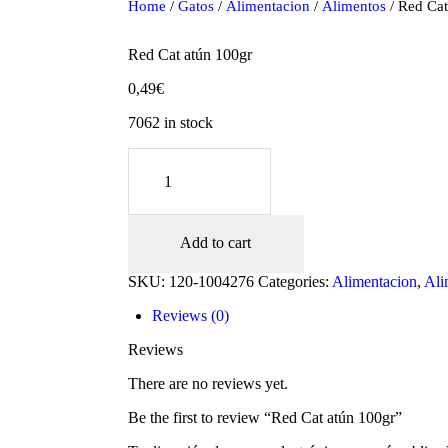
Home
/
Gatos
/
Alimentacion
/
Alimentos
/ Red Cat
Red Cat atún 100gr
0,49
€
7062 in stock
Red
Cat
atún
100gr
quantity
Add to cart
oducts
SKU:
120-1004276
Categories:
Alimentacion
,
Ali
Reviews (0)
Reviews
There are no reviews yet.
Be the first to review “Red Cat atún 100gr”