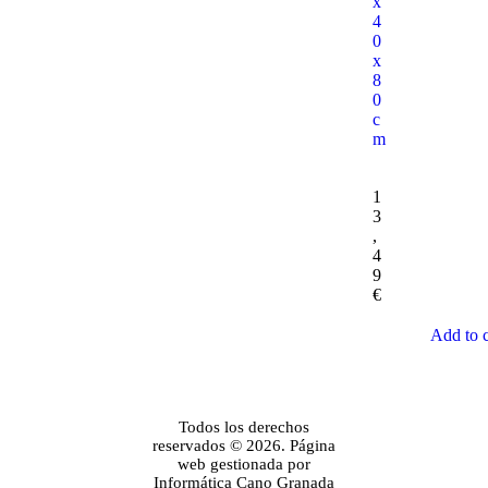
x
4
0
x
8
0
c
m
1
3
,
4
9
€
Add to c
Todos los derechos
reservados © 2026. Página
web gestionada por
Informática Cano Granada