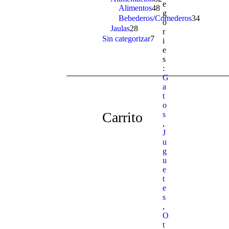
e
Alimentos
48
48
products
g
products
Bebederos/Comederos
34
34
o
products
Jaulas
28
28
r
products
Sin categorizar
7
7
i
products
e
s
:
G
a
t
o
Carrito
s
,
J
u
g
u
e
t
e
s
,
O
t