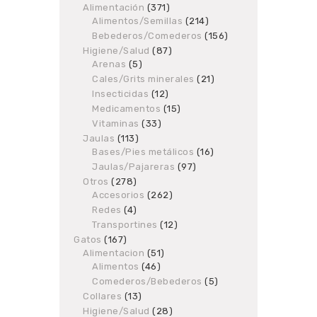
Alimentación
products
371
371
Alimentos/Semillas
products
214
214
products
Bebederos/Comederos
156
156
products
Higiene/Salud
87
87
Arenas
5
5
products
products
Cales/Grits minerales
21
21
products
Insecticidas
12
12
products
Medicamentos
15
15
products
Vitaminas
33
33
products
Jaulas
113
113
Bases/Pies metálicos
products
16
16
products
Jaulas/Pajareras
97
97
products
Otros
278
278
Accesorios
products
262
262
products
Redes
4
4
products
Transportines
12
12
products
Gatos
167
167
Alimentacion
products
51
51
Alimentos
46
46
products
products
Comederos/Bebederos
5
5
products
Collares
13
13
products
Higiene/Salud
28
28