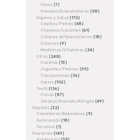
products
Flexis
7
7
products
Ramales/Empuñaduras
58
58
products
Higiene y Salud
170
170
Cepillos/Peines
48
products
48
products
Champús/Lociones
61
61
products
Collares antiparasitarios
18
18
products
Colonias
9
9
products
Medicinas/Vitaminas
34
34
products
Otros
248
248
Casetas
products
15
15
products
Juguetes/Pelotas
95
95
products
Transportines
36
36
products
Varios
102
102
products
Textil
136
136
Cunas
87
products
87
products
Jerseys/Anoraks/Abrigos
49
49
products
Reptiles
32
32
Comederos/Bebederos
products
9
9
products
Iluminación
18
18
products
Terrarios
1
1
product
Roedores
149
149
Accesorios
products
39
39