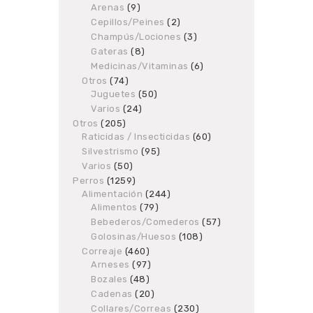
Arenas
9
9
products
products
Cepillos/Peines
2
2
products
Champús/Lociones
3
3
products
Gateras
8
8
products
Medicinas/Vitaminas
6
6
products
Otros
74
74
Juguetes
products
50
50
products
Varios
24
24
products
Otros
205
205
Raticidas / Insecticidas
products
60
60
products
Silvestrismo
95
95
products
Varios
50
50
products
Perros
1259
1259
Alimentación
products
244
244
Alimentos
79
79
products
products
Bebederos/Comederos
57
57
products
Golosinas/Huesos
108
108
products
Correaje
460
460
Arneses
97
products
97
products
Bozales
48
48
products
Cadenas
20
20
products
Collares/Correas
230
230