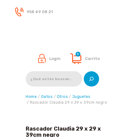
958 49 08 21
Inicio
Tienda
0
Login
Carrito
Buscar
Home
/
Gatos
/
Otros
/
Juguetes
/ Rascador Claudia 29 x 29 x 39cm negro
Rascador Claudia 29 x 29 x
39cm negro