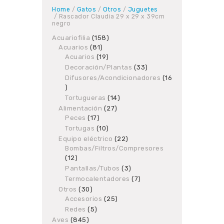
Home
/
Gatos
/
Otros
/
Juguetes
/ Rascador Claudia 29 x 29 x 39cm
negro
Acuariofilia
158
158
Acuarios
81
81
products
Acuarios
19
products
19
products
Decoración/Plantas
33
33
products
Difusores/Acondicionadores
16
16
products
Tortugueras
14
14
products
Alimentación
27
27
Peces
17
17
products
products
Tortugas
10
10
products
Equipo eléctrico
22
22
Bombas/Filtros/Compresores
products
12
12
products
Pantallas/Tubos
3
3
products
Termocalentadores
7
7
products
Otros
30
30
Accesorios
products
25
25
products
Redes
5
5
products
Aves
845
845