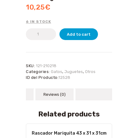
10,25
€
6 IN STOCK
Rascador
Add to cart
Claudia
29
x
29
x
SKU:
121-210218
39cm
Categories:
Gatos
,
Juguetes
,
Otros
negro
ID del Producto:
12528
quantity
Reviews (0)
Related products
Rascador Mariquita 43 x 31 x 31cm