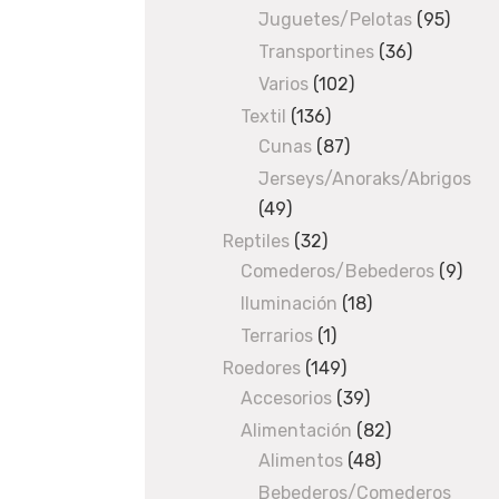
products
Juguetes/Pelotas
95
95
¿
produ
Transportines
36
36
T
products
Varios
102
102
e
products
Textil
136
136
g
Cunas
87
products
87
u
products
Jerseys/Anoraks/Abrigos
s
49
49
t
products
Reptiles
32
32
a
Comederos/Bebederos
products
9
9
r
prod
Iluminación
18
18
í
products
Terrarios
1
1
a
product
Roedores
149
149
q
Accesorios
products
39
39
u
products
Alimentación
82
82
e
Alimentos
48
48
products
t
products
e
Bebederos/Comederos