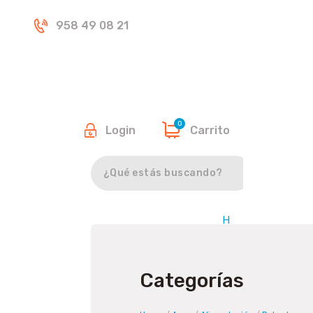
Inicio
958 49 08 21
Tienda
0
Login
Carrito
Buscar
H
o
m
e
Categorías
/
A
v