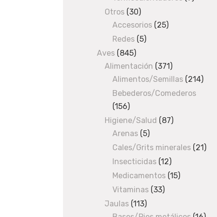
d
produc
Otros
30
30
e
Accesorios
products
25
25
r
products
Redes
5
5
o
products
Aves
845
845
s
Alimentación
products
371
371
/
Alimentos/Semillas
products
214
214
C
pro
Bebederos/Comederos
o
m
156
156
e
products
Higiene/Salud
87
87
d
Arenas
5
5
products
e
products
Cales/Grits minerales
21
21
r
pro
Insecticidas
12
12
o
products
Medicamentos
15
15
s
products
Vitaminas
33
33
/ Portapastoncin
products
alto
Jaulas
113
113
Bases/Pies metálicos
products
16
16