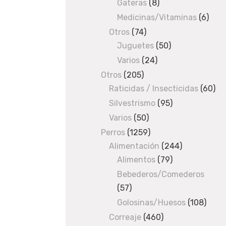
produ
Gateras
8
8
o
products
Medicinas/Vitaminas
6
6
prod
n
Otros
74
74
Juguetes
products
50
50
c
products
Varios
24
24
i
products
Otros
205
205
Raticidas / Insecticidas
products
60
60
n
pro
Silvestrismo
95
95
o
products
Varios
50
50
products
Perros
1259
1259
a
Alimentación
products
244
244
l
Alimentos
79
79
products
products
Bebederos/Comederos
t
57
57
o
products
Golosinas/Huesos
108
108
produ
Correaje
460
460