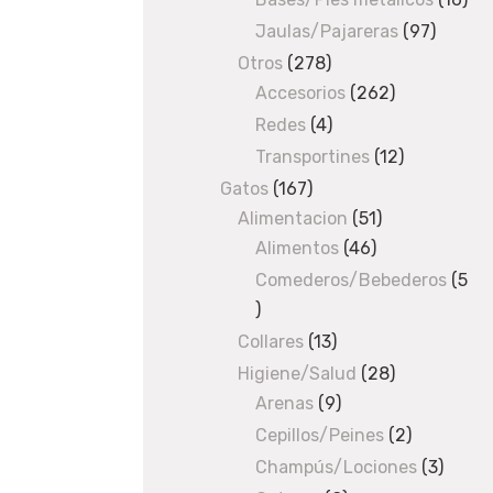
pro
Jaulas/Pajareras
97
97
produc
Otros
278
278
Accesorios
products
262
262
P
products
Redes
4
4
products
o
Transportines
12
12
products
Gatos
167
167
r
Alimentacion
products
51
51
t
Alimentos
46
46
products
products
Comederos/Bebederos
5
a
5
p
products
Collares
13
13
products
Higiene/Salud
28
28
a
Arenas
9
9
products
s
products
Cepillos/Peines
2
2
products
Champús/Lociones
3
3
t