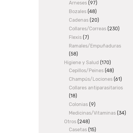
0
Arneses
97
products
97
products
Bozales
48
48
,
products
Cadenas
20
20
products
4
Collares/Correas
230
230
produ
Flexis
7
7
1
products
Ramales/Empuñaduras
58
58
€
products
Higiene y Salud
170
170
Cepillos/Peines
48
products
48
O
products
Champús/Lociones
61
61
U
produ
Collares antiparasitarios
T
O
18
18
F
products
Colonias
9
9
S
products
Medicinas/Vitaminas
34
34
T
O
pro
Otros
248
248
C
Casetas
products
15
15
K