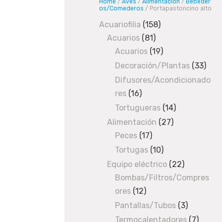
Home
/
Aves
/
Alimentación
/
Bebeder
e
os/Comederos
/ Portapastoncino alto
s
Acuariofilia
158
158
/
A
Acuarios
81
81
products
l
Acuarios
19
products
19
i
products
Decoración/Plantas
33
33
m
prod
Difusores/Acondicionado
e
res
16
16
n
products
t
Tortugueras
14
14
a
products
Alimentación
27
27
c
Peces
17
17
products
i
products
Tortugas
10
10
ó
products
Equipo eléctrico
22
22
n
Bombas/Filtros/Compres
products
/
B
ores
12
12
e
products
Pantallas/Tubos
3
3
b
products
e
Termocalentadores
7
7