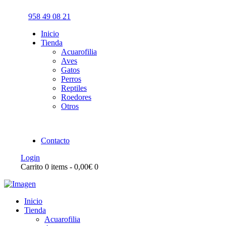
958 49 08 21
Inicio
Tienda
Acuarofilia
Aves
Gatos
Perros
Reptiles
Roedores
Otros
Contacto
Login
Carrito
0 items
-
0,00€
0
Inicio
Tienda
Acuarofilia