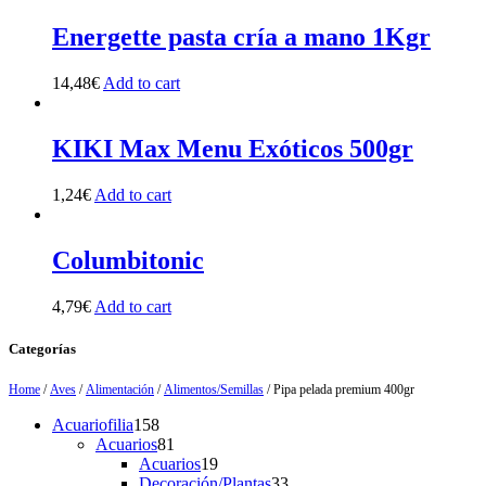
Energette pasta cría a mano 1Kgr
14,48
€
Add to cart
KIKI Max Menu Exóticos 500gr
1,24
€
Add to cart
Columbitonic
4,79
€
Add to cart
Categorías
Home
/
Aves
/
Alimentación
/
Alimentos/Semillas
/ Pipa pelada premium 400gr
158
Acuariofilia
158
products
81
Acuarios
81
products
19
Acuarios
19
products
33
Decoración/Plantas
33