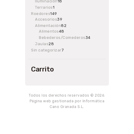
products
Iluminación
18
18
products
Terrarios
1
1
product
Roedores
149
149
Accesorios
products
39
39
products
Alimentación
82
82
Alimentos
48
48
products
products
Bebederos/Comederos
34
34
products
Jaulas
28
28
products
Sin categorizar
7
7
products
Carrito
Todos los derechos reservados © 2026.
Página web gestionada por Informática
Cano Granada S.L.