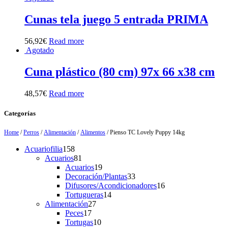
Cunas tela juego 5 entrada PRIMA
56,92
€
Read more
Agotado
Cuna plástico (80 cm) 97x 66 x38 cm
48,57
€
Read more
Categorías
Home
/
Perros
/
Alimentación
/
Alimentos
/ Pienso TC Lovely Puppy 14kg
158
Acuariofilia
158
products
81
Acuarios
81
products
19
Acuarios
19
products
33
Decoración/Plantas
33
products
16
Difusores/Acondicionadores
16
14
products
Tortugueras
14
27
products
Alimentación
27
17
products
Peces
17
products
10
Tortugas
10