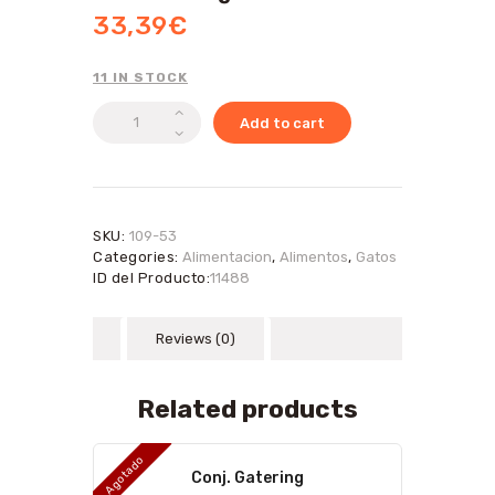
33,39
€
11 IN STOCK
Pienso
Add to cart
Proct-
Cat
Adult
Chicken
20kg
SKU:
109-53
quantity
Categories:
Alimentacion
,
Alimentos
,
Gatos
ID del Producto:
11488
Reviews (0)
Related products
Agotado
Conj. Gatering