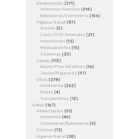
Alimentación
products
371
371
Alimentos/Semillas
products
214
214
products
Bebederos/Comederos
156
156
products
Higiene/Salud
87
87
Arenas
5
5
products
products
Cales/Grits minerales
21
21
products
Insecticidas
12
12
products
Medicamentos
15
15
products
Vitaminas
33
33
products
Jaulas
113
113
Bases/Pies metálicos
products
16
16
products
Jaulas/Pajareras
97
97
products
Otros
278
278
Accesorios
products
262
262
products
Redes
4
4
products
Transportines
12
12
products
Gatos
167
167
Alimentacion
products
51
51
Alimentos
46
46
products
products
Comederos/Bebederos
5
5
products
Collares
13
13
products
Higiene/Salud
28
28