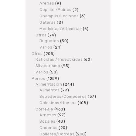
Arenas
9
9
products
products
Cepillos/Peines
2
2
products
Champús/Lociones
3
3
products
Gateras
8
8
products
Medicinas/Vitaminas
6
6
products
Otros
74
74
Juguetes
products
50
50
products
Varios
24
24
products
Otros
205
205
Raticidas / Insecticidas
products
60
60
products
Silvestrismo
95
95
products
Varios
50
50
products
Perros
1259
1259
Alimentación
products
244
244
Alimentos
79
79
products
products
Bebederos/Comederos
57
57
products
Golosinas/Huesos
108
108
products
Correaje
460
460
Arneses
97
products
97
products
Bozales
48
48
products
Cadenas
20
20
products
Collares/Correas
230
230