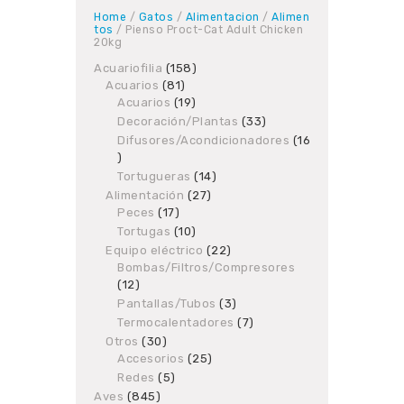
Home
/
Gatos
/
Alimentacion
/
Alimen
tos
/ Pienso Proct-Cat Adult Chicken
20kg
Acuariofilia
158
158
Acuarios
81
81
products
Acuarios
19
products
19
products
Decoración/Plantas
33
33
products
Difusores/Acondicionadores
16
16
products
Tortugueras
14
14
products
Alimentación
27
27
Peces
17
17
products
products
Tortugas
10
10
products
Equipo eléctrico
22
22
Bombas/Filtros/Compresores
products
12
12
products
Pantallas/Tubos
3
3
products
Termocalentadores
7
7
products
Otros
30
30
Accesorios
products
25
25
products
Redes
5
5
products
Aves
845
845