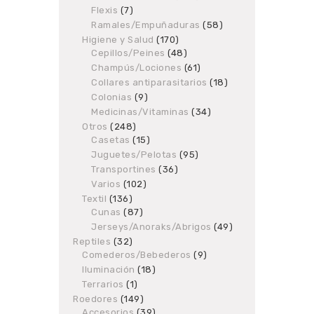
products
Flexis
7
7
products
Ramales/Empuñaduras
58
58
products
Higiene y Salud
170
170
Cepillos/Peines
48
products
48
products
Champús/Lociones
61
61
products
Collares antiparasitarios
18
18
products
Colonias
9
9
products
Medicinas/Vitaminas
34
34
products
Otros
248
248
Casetas
products
15
15
products
Juguetes/Pelotas
95
95
products
Transportines
36
36
products
Varios
102
102
products
Textil
136
136
Cunas
87
products
87
products
Jerseys/Anoraks/Abrigos
49
49
products
Reptiles
32
32
Comederos/Bebederos
products
9
9
products
Iluminación
18
18
products
Terrarios
1
1
product
Roedores
149
149
Accesorios
products
39
39