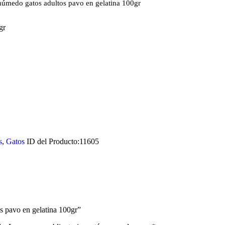
húmedo gatos adultos pavo en gelatina 100gr
gr
s
,
Gatos
ID del Producto:
11605
os pavo en gelatina 100gr”