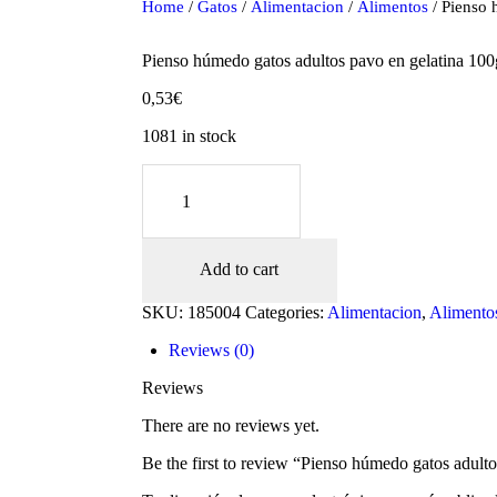
Home
/
Gatos
/
Alimentacion
/
Alimentos
/ Pienso 
Pienso húmedo gatos adultos pavo en gelatina 100
0,53
€
1081 in stock
Pienso
húmedo
gatos
adultos
pavo
Add to cart
en
gelatina
oducts
SKU:
185004
Categories:
Alimentacion
,
Alimento
100gr
quantity
Reviews (0)
Reviews
There are no reviews yet.
Be the first to review “Pienso húmedo gatos adult