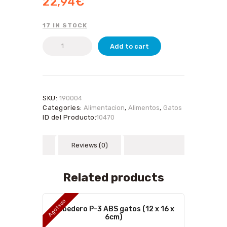
22,94
€
17 IN STOCK
Pienso
Add to cart
Complet
Cat
20kg
quantity
SKU:
190004
Categories:
Alimentacion
,
Alimentos
,
Gatos
ID del Producto:
10470
Reviews (0)
Related products
Agotado
Bebedero P-3 ABS gatos (12 x 16 x
6cm)