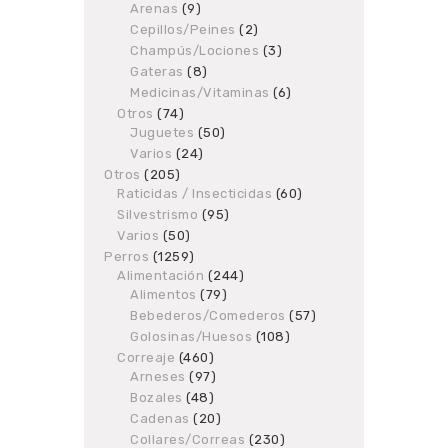
Arenas
9
9
products
products
Cepillos/Peines
2
2
products
Champús/Lociones
3
3
products
Gateras
8
8
products
Medicinas/Vitaminas
6
6
products
Otros
74
74
Juguetes
products
50
50
products
Varios
24
24
products
Otros
205
205
Raticidas / Insecticidas
products
60
60
products
Silvestrismo
95
95
products
Varios
50
50
products
Perros
1259
1259
Alimentación
products
244
244
Alimentos
79
79
products
products
Bebederos/Comederos
57
57
products
Golosinas/Huesos
108
108
products
Correaje
460
460
Arneses
97
products
97
products
Bozales
48
48
products
Cadenas
20
20
products
Collares/Correas
230
230