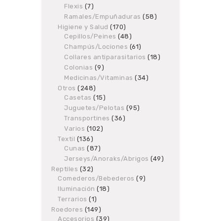
products
Flexis
7
7
products
Ramales/Empuñaduras
58
58
products
Higiene y Salud
170
170
Cepillos/Peines
48
products
48
products
Champús/Lociones
61
61
products
Collares antiparasitarios
18
18
products
Colonias
9
9
products
Medicinas/Vitaminas
34
34
products
Otros
248
248
Casetas
products
15
15
products
Juguetes/Pelotas
95
95
products
Transportines
36
36
products
Varios
102
102
products
Textil
136
136
Cunas
87
products
87
products
Jerseys/Anoraks/Abrigos
49
49
products
Reptiles
32
32
Comederos/Bebederos
products
9
9
products
Iluminación
18
18
products
Terrarios
1
1
product
Roedores
149
149
Accesorios
products
39
39