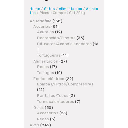
Home
/
Gatos
/
Alimentacion
/
Alimen
tos
/ Pienso Complet Cat 20kg
Acuariofilia
158
158
Acuarios
81
81
products
Acuarios
19
products
19
products
Decoración/Plantas
33
33
products
Difusores/Acondicionadores
16
16
products
Tortugueras
14
14
products
Alimentación
27
27
Peces
17
17
products
products
Tortugas
10
10
products
Equipo eléctrico
22
22
Bombas/Filtros/Compresores
products
12
12
products
Pantallas/Tubos
3
3
products
Termocalentadores
7
7
products
Otros
30
30
Accesorios
products
25
25
products
Redes
5
5
products
Aves
845
845