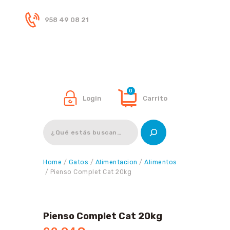
958 49 08 21
Inicio
Tienda
0
Login
Carrito
Buscar
Home
/
Gatos
/
Alimentacion
/
Alimentos
/ Pienso Complet Cat 20kg
Pienso Complet Cat 20kg