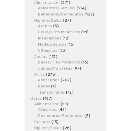
Alimentación
products
371
371
Alimentos/Semillas
products
214
214
products
Bebederos/Comederos
156
156
products
Higiene/Salud
87
87
Arenas
5
5
products
products
Cales/Grits minerales
21
21
products
Insecticidas
12
12
products
Medicamentos
15
15
products
Vitaminas
33
33
products
Jaulas
113
113
Bases/Pies metálicos
products
16
16
products
Jaulas/Pajareras
97
97
products
Otros
278
278
Accesorios
products
262
262
products
Redes
4
4
products
Transportines
12
12
products
Gatos
167
167
Alimentacion
products
51
51
Alimentos
46
46
products
products
Comederos/Bebederos
5
5
products
Collares
13
13
products
Higiene/Salud
28
28