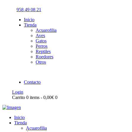
958 49 08 21
Inicio
Tienda
Acuarofilia
Aves
Gatos
Perros
Reptiles
Roedores
Otros
Contacto
Login
Carrito
0 items
-
0,00€
0
Inicio
Tienda
Acuarofilia