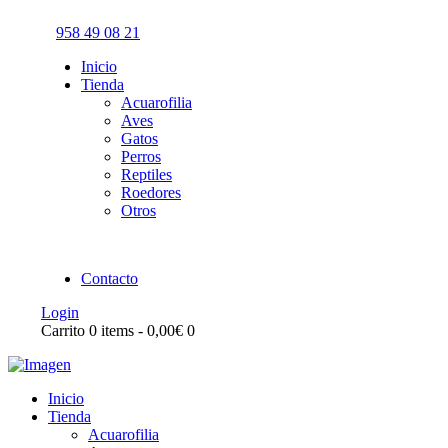
958 49 08 21
Inicio
Tienda
Acuarofilia
Aves
Gatos
Perros
Reptiles
Roedores
Otros
Contacto
Login
Carrito
0 items
-
0,00€
0
Inicio
Tienda
Acuarofilia