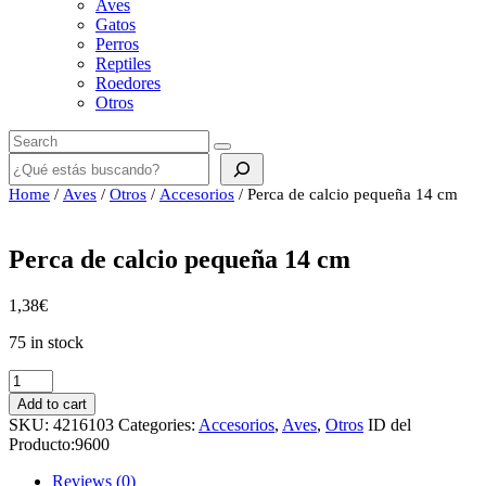
Aves
Gatos
Perros
Reptiles
Roedores
Otros
Buscar
Home
/
Aves
/
Otros
/
Accesorios
/ Perca de calcio pequeña 14 cm
Perca de calcio pequeña 14 cm
1,38
€
75 in stock
Perca
de
Add to cart
calcio
SKU:
4216103
Categories:
Accesorios
,
Aves
,
Otros
ID del
pequeña
Producto:
9600
14
cm
Reviews (0)