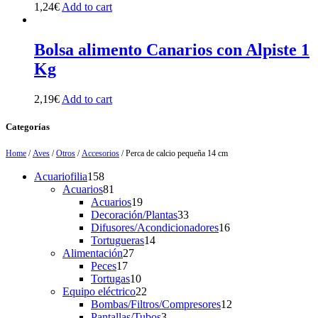
1,24
€
Add to cart
Bolsa alimento Canarios con Alpiste 1
Kg
2,19
€
Add to cart
Categorías
Home
/
Aves
/
Otros
/
Accesorios
/ Perca de calcio pequeña 14 cm
158
Acuariofilia
158
products
81
Acuarios
81
products
19
Acuarios
19
products
33
Decoración/Plantas
33
products
16
Difusores/Acondicionadores
16
14
products
Tortugueras
14
27
products
Alimentación
27
17
products
Peces
17
products
10
Tortugas
10
products
22
Equipo eléctrico
22
products
12
Bombas/Filtros/Compresores
12
3
products
Pantallas/Tubos
3