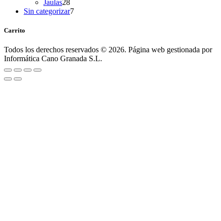
28
products
Jaulas
28
products
7
Sin categorizar
7
products
Carrito
Todos los derechos reservados © 2026. Página web gestionada por
Informática Cano Granada S.L.