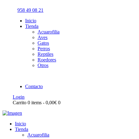
958 49 08 21
Inicio
Tienda
Acuarofilia
Aves
Gatos
Perros
Reptiles
Roedores
Otros
Contacto
Login
Carrito
0 items
-
0,00€
0
Inicio
Tienda
Acuarofilia