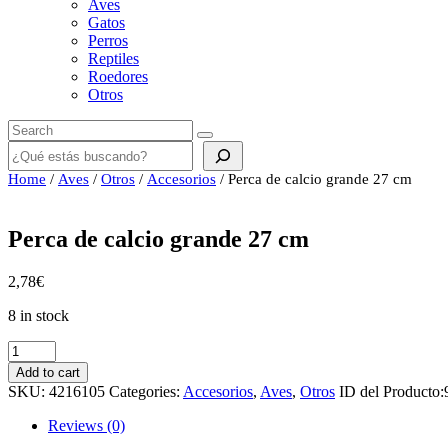
Aves
Gatos
Perros
Reptiles
Roedores
Otros
Buscar
Home
/
Aves
/
Otros
/
Accesorios
/ Perca de calcio grande 27 cm
Perca de calcio grande 27 cm
2,78
€
8 in stock
Perca
de
Add to cart
calcio
SKU:
4216105
Categories:
Accesorios
,
Aves
,
Otros
ID del Producto:
grande
27
Reviews (0)
cm