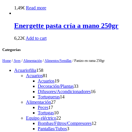
1,49
€
Read more
Energette pasta cría a mano 250gr
6,22
€
Add to cart
Categorías
Home
/
Aves
/
Alimentación
/
Alimentos/Semillas
/ Panizo en rama 250gr
158
Acuariofilia
158
products
81
Acuarios
81
products
19
Acuarios
19
products
33
Decoración/Plantas
33
products
16
Difusores/Acondicionadores
16
14
products
Tortugueras
14
27
products
Alimentación
27
17
products
Peces
17
products
10
Tortugas
10
products
22
Equipo eléctrico
22
products
12
Bombas/Filtros/Compresores
12
3
products
Pantallas/Tubos
3