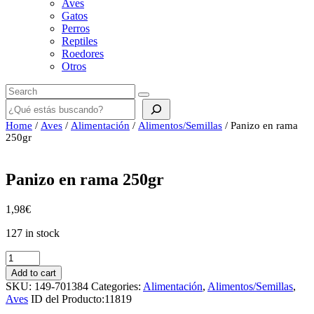
Aves
Gatos
Perros
Reptiles
Roedores
Otros
Buscar
Home
/
Aves
/
Alimentación
/
Alimentos/Semillas
/ Panizo en rama
250gr
Panizo en rama 250gr
1,98
€
127 in stock
Panizo
en
Add to cart
rama
SKU:
149-701384
Categories:
Alimentación
,
Alimentos/Semillas
,
250gr
Aves
ID del Producto:
11819
quantity