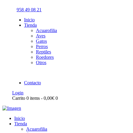
958 49 08 21
Inicio
Tienda
Acuarofilia
Aves
Gatos
Perros
Reptiles
Roedores
Otros
Contacto
Login
Carrito
0 items
-
0,00€
0
Inicio
Tienda
Acuarofilia